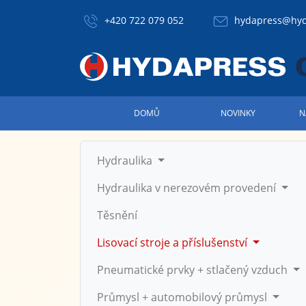
+420 722 079 052
hydapress@hyd
DOMŮ
NOVINKY
N
Hydraulika
Hydraulika v nerezovém provedení
Těsnění
Lisovací stroje a příslušenství
Pneumatické prvky + stlačený vzduch
Průmysl + automobilový průmysl