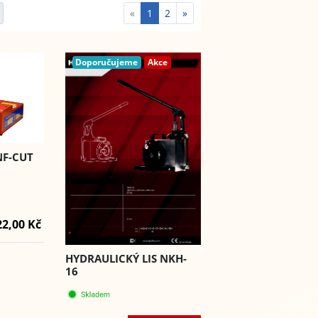
«
1
2
»
Doporučujeme
Akce
NF-CUT
22,00 Kč
HYDRAULICKÝ LIS NKH-
16