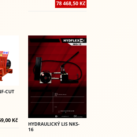
78 468,50 Kč
NF-CUT
69,00 Kč
HYDRAULICKÝ LIS NKS-
16