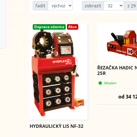
řadit
zobrazit
z 29
Doprava zdarma
Akce
ŘEZAČKA HADIC 
25R
od 34 1
HYDRAULICKÝ LIS NF-32