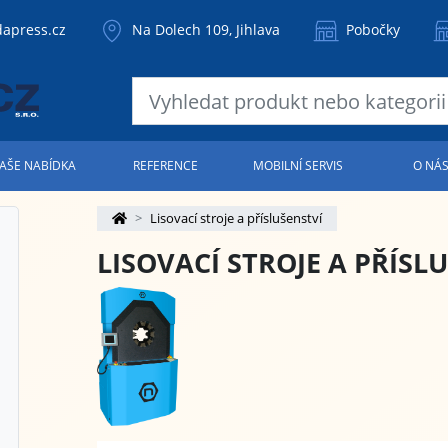
apress.cz
Na Dolech 109, Jihlava
Pobočky
AŠE NABÍDKA
REFERENCE
MOBILNÍ SERVIS
O NÁ
Lisovací stroje a příslušenství
LISOVACÍ STROJE A PŘÍSL