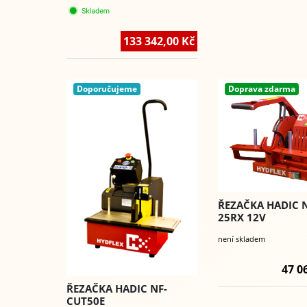
133 342,00 Kč
Doporučujeme
Doprava zdarma
ŘEZAČKA HADIC 
25RX 12V
není skladem
47 0
ŘEZAČKA HADIC NF-
CUT50E