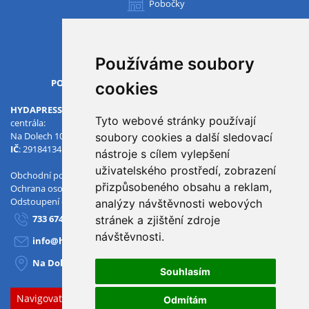
Pobočky
Všechny pobočky
Používáme soubory
OTVÍRACÍ DOBA
PO-PÁ
07.00 - 15.30
cookies
HYDAPRESS CZ s.r.o.
Tyto webové stránky používají
centrála:
Na Dolech 109 586 01 Jihlava
soubory cookies a další sledovací
IČ
: 29184134
DIČ
: CZ29184134
nástroje s cílem vylepšení
uživatelského prostředí, zobrazení
Obchodní podmínky
přizpůsobeného obsahu a reklam,
Ochrana osobních údajů
Odstoupení od smlouvy
analýzy návštěvnosti webových
733 674 293
stránek a zjištění zdroje
návštěvnosti.
info@hydapress.cz
Na Dolech 109, Jihlava
Souhlasím
Navigovat sem
Odmítám