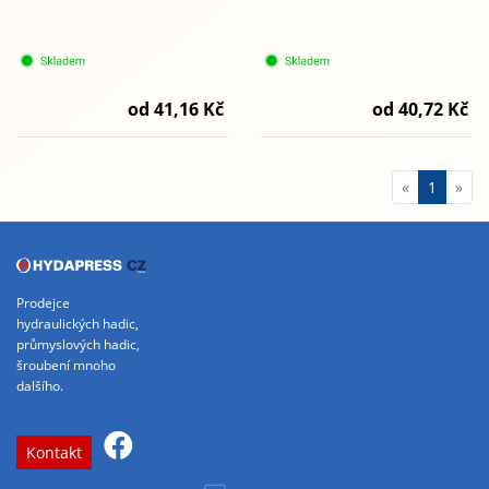
od 41,16 Kč
od 40,72 Kč
«
1
»
Prodejce
hydraulických hadic,
průmyslových hadic,
šroubení mnoho
dalšího.
Kontakt