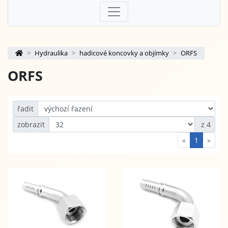
Hydraulika
hadicové koncovky a objímky
ORFS
ORFS
řadit
zobrazit
z 4
«
1
»