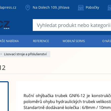
apress.cz
Na Dolech 109, Jihlava
Pobočky
AŠE NABÍDKA
REFERENCE
MOBILNÍ SERVIS
O NÁ
Lisovací stroje a příslušenství
12
Ruční ohýbačka trubek GNF6-12 je konstruk
poloměrů ohybu hydraulických trubek velikosti
Standartně dodávané kolečka : 6/8mm / 10m