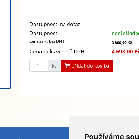
Dostupnost na dotaz
Dostupnost:
není sklad
Cena za ks bez DPH
3 800,00 Kč
Cena za ks včetně DPH
4 598,00 K
ks
přidat do košíku
Používáme sou
HYDAPRESS CZ s.r.o.