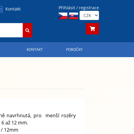
Přihlásit / registrace
Kontakt
S
KONTAKT
POBOČKY
čně navrhnutá, pro menší rozěry
 6 až 12 mm.
m / 12mm