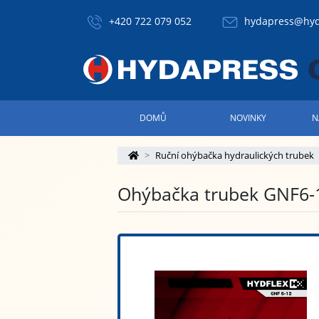
+420 722 079 052
hydapress@hyd
DOMŮ
NOVINKY
N
Ruční ohýbačka hydraulických trubek
Ohýbačka trubek GNF6-