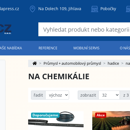
apress.cz
Na Dolech 109, Jihlava
Pobočky
AŠE NABÍDKA
REFERENCE
MOBILNÍ SERVIS
O NÁ
Průmysl + automobilový průmysl
hadice
na
NA CHEMIKÁLIE
řadit
zobrazit
z 3
Doporučujeme
Akce