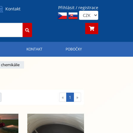
Přihlásit / registrace
Kontakt
S
KONTAKT
POBOČKY
 chemikálie
«
1
»