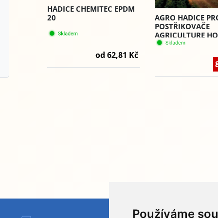
HADICE CHEMITEC EPDM
20
AGRO HADICE PR
POSTŘIKOVAČE
AGRICULTURE HO
od 62,81 Kč
Používáme sou
HYDAPRESS CZ s.r.o.