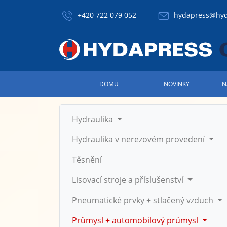
+420 722 079 052
hydapress@hyd
DOMŮ
NOVINKY
N
Hydraulika
Hydraulika v nerezovém provedení
Těsnění
Lisovací stroje a příslušenství
Pneumatické prvky + stlačený vzduch
Průmysl + automobilový průmysl