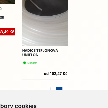
O
SE
83,49 Kč
HADICE TEFLONOVÁ
UNIFLON
od 102,47 Kč
«
1
»
bory cookies