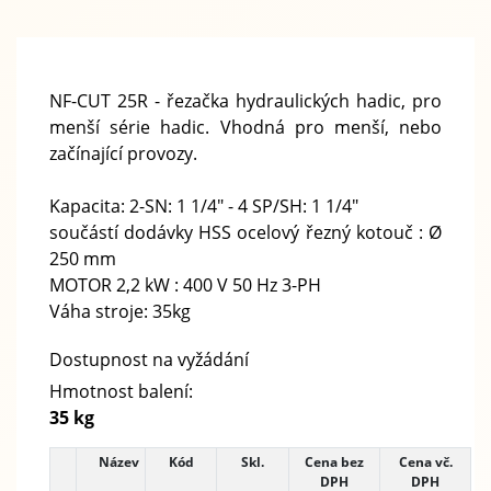
NF-CUT 25R
- řezačka hydraulických hadic, pro
menší série hadic. Vhodná pro menší, nebo
začínající provozy.
Kapacita: 2-SN: 1 1/4" - 4 SP/SH: 1 1/4"
součástí dodávky HSS ocelový řezný kotouč : Ø
250 mm
MOTOR 2,2 kW : 400 V 50 Hz 3-PH
Váha stroje: 35kg
Dostupnost na vyžádání
Hmotnost balení:
35 kg
Název
Kód
Skl.
Cena bez
Cena vč.
DPH
DPH