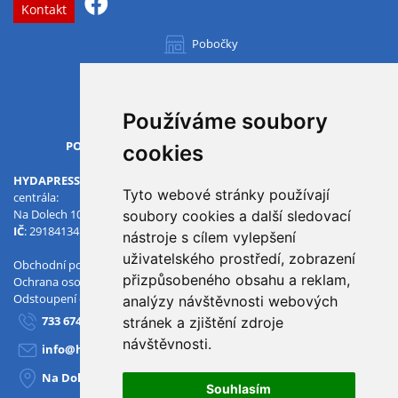
Kontakt
Pobočky
Všechny pobočky
Používáme soubory
OTVÍRACÍ DOBA
PO-PÁ
07.00 - 15.30
cookies
HYDAPRESS CZ s.r.o.
Tyto webové stránky používají
centrála:
Na Dolech 109 586 01 Jihlava
soubory cookies a další sledovací
IČ
: 29184134
DIČ
: CZ29184134
nástroje s cílem vylepšení
uživatelského prostředí, zobrazení
Obchodní podmínky
přizpůsobeného obsahu a reklam,
Ochrana osobních údajů
Odstoupení od smlouvy
analýzy návštěvnosti webových
733 674 293
stránek a zjištění zdroje
návštěvnosti.
info@hydapress.cz
Na Dolech 109, Jihlava
Souhlasím