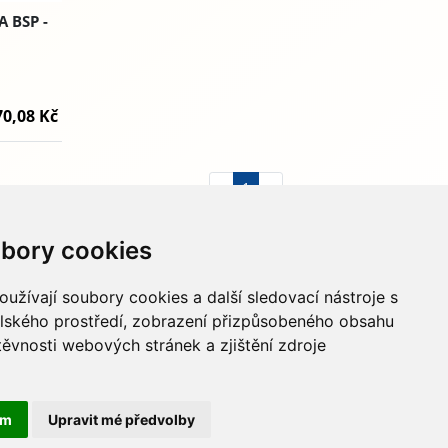
 BSP -
70,08 Kč
«
1
»
bory cookies
733 674 293
info@hydapress.cz
užívají soubory cookies a další sledovací nástroje s
elského prostředí, zobrazení přizpůsobeného obsahu
Na Dolech 109, Jihlava
těvnosti webových stránek a zjištění zdroje
Navigovat sem
ám
Upravit mé předvolby