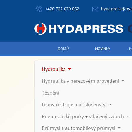
+420 722 079 052
hydapress@hyd
DOMŮ
NOVINKY
N
Hydraulika
Hydraulika v nerezovém provedení
Těsnění
Lisovací stroje a příslušenství
Pneumatické prvky + stlačený vzduch
Průmysl + automobilový průmysl