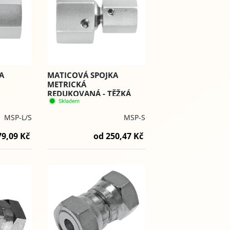
A
MATICOVÁ SPOJKA
METRICKÁ
REDUKOVANÁ - TĚŽKÁ
P-LS)
ŘADA (MSP-S)
MSP-L/S
MSP-S
79,09 Kč
od 250,47 Kč