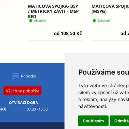
MATICOVÁ SPOJKA- BSP
MATICOVÁ SPOJKA
/ METRICKÝ ZÁVIT - MSP
(MSPG)
RED
od 108,50 Kč
od 
Používáme sou
HYDAPRESS CZ s.r.o.
Pobočky
centrála:
Tyto webové stránky po
Na Dolech 109 586 01 Jihlava
Všechny pobočky
IČ
: 29184134
DIČ
: CZ29184134
cílem vylepšení uživat
a reklam, analýzy návš
Obchodní podmínky
OTVÍRACÍ DOBA
návštěvnosti.
Ochrana osobních údajů
-PÁ
07.00 - 15.30
Odstoupení od smlouvy
Souhlasím
Odmít