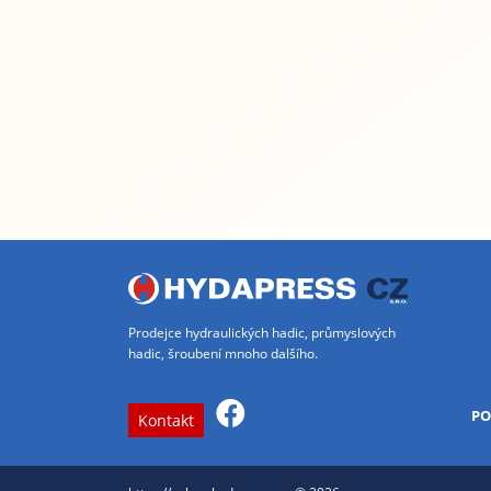
Prodejce hydraulických hadic, průmyslových
hadic, šroubení mnoho dalšího.
PO
Kontakt