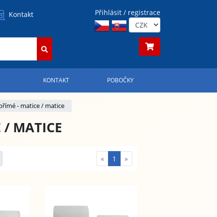
Přihlásit / registrace
Kontakt
S
KONTAKT
POBOČKY
přímé - matice / matice
 / MATICE
«
1
»