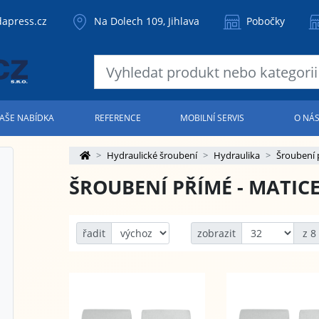
apress.cz
Na Dolech 109, Jihlava
Pobočky
AŠE NABÍDKA
REFERENCE
MOBILNÍ SERVIS
O NÁ
Hydraulické šroubení
Hydraulika
Šroubení 
ŠROUBENÍ PŘÍMÉ - MATICE
řadit
zobrazit
z 8