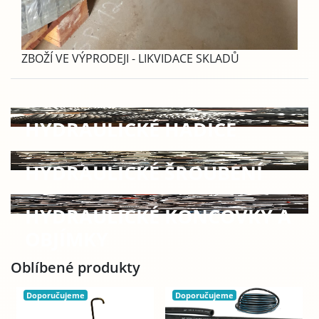
ZBOŽÍ VE VÝPRODEJI - LIKVIDACE SKLADŮ
HYDRAULICKÉ HADICE
HYDRAULICKÉ ŠROUBENÍ
HYDRAULICKÉ KONCOVKY A
OBJÍMKY
Oblíbené produkty
Doporučujeme
Doporučujeme