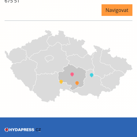
675 51
Navigovat