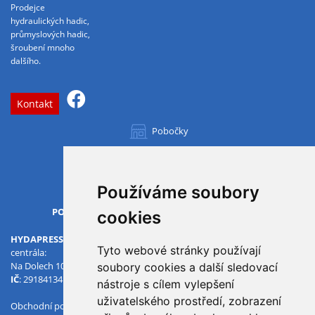
Prodejce
hydraulických hadic,
průmyslových hadic,
šroubení mnoho
dalšího.
Kontakt
Pobočky
Všechny pobočky
Používáme soubory
OTVÍRACÍ DOBA
PO-PÁ
07.00 - 15.30
cookies
HYDAPRESS CZ s.r.o.
Tyto webové stránky používají
centrála:
Na Dolech 109 586 01 Jihlava
soubory cookies a další sledovací
IČ
: 29184134
DIČ
: CZ29184134
nástroje s cílem vylepšení
uživatelského prostředí, zobrazení
Obchodní podmínky