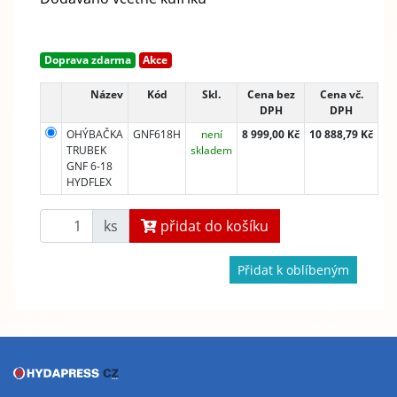
Doprava zdarma
Akce
Název
Kód
Skl.
Cena bez
Cena vč.
DPH
DPH
OHÝBAČKA
GNF618H
není
8 999,00 Kč
10 888,79 Kč
TRUBEK
skladem
GNF 6-18
HYDFLEX
ks
přidat do košíku
Přidat k oblíbeným