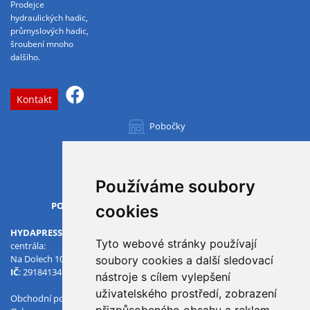
Prodejce
hydraulických hadic,
průmyslových hadic,
šroubení mnoho
dalšího.
Kontakt
Pobočky
Všechny pobočky
Používáme soubory
OTVÍRACÍ DOBA
PO-PÁ
07.00 - 15.30
cookies
HYDAPRESS CZ s.r.o.
Tyto webové stránky používají
centrála:
Na Dolech 109 586 01 Jihlava
soubory cookies a další sledovací
IČ
: 29184134
DIČ
: CZ29184134
nástroje s cílem vylepšení
uživatelského prostředí, zobrazení
Obchodní podmínky