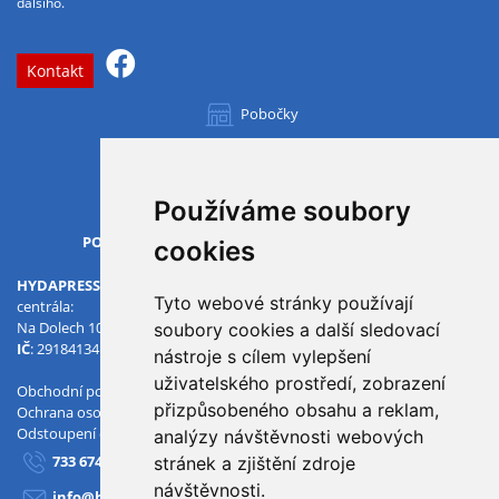
dalšího.
Kontakt
Pobočky
Všechny pobočky
Používáme soubory
OTVÍRACÍ DOBA
PO-PÁ
07.00 - 15.30
cookies
HYDAPRESS CZ s.r.o.
Tyto webové stránky používají
centrála:
Na Dolech 109 586 01 Jihlava
soubory cookies a další sledovací
IČ
: 29184134
DIČ
: CZ29184134
nástroje s cílem vylepšení
uživatelského prostředí, zobrazení
Obchodní podmínky
přizpůsobeného obsahu a reklam,
Ochrana osobních údajů
Odstoupení od smlouvy
analýzy návštěvnosti webových
733 674 293
stránek a zjištění zdroje
návštěvnosti.
info@hydapress.cz