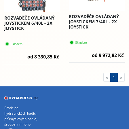
ROZVADĚČE OVLÁDANÝ
ROZVADĚČE OVLÁDANÝ
JOYSTICKEM 7/40L - 2X
JOYSTICKEM 6/40L - 2X
JOYSTICK
JOYSTICK
od 9 972,82 Kč
od 8 330,85 Kč
«
1
»
Prodejce
hydraulických hadic,
průmyslových hadic,
šroubení mnoho