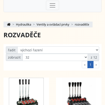
Hydraulika
Ventily a ovládací prvky
rozvaděče
ROZVADĚČE
řadit
zobrazit
z 12
«
1
»