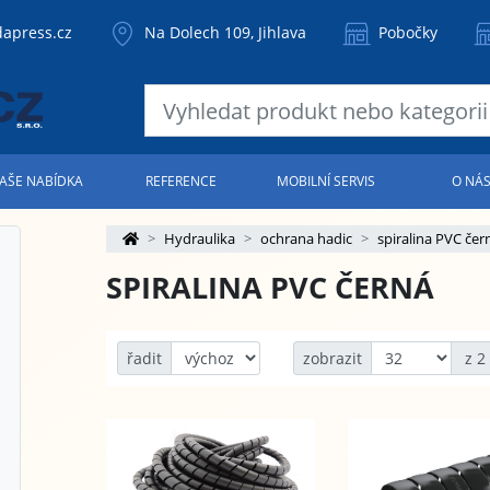
apress.cz
Na Dolech 109, Jihlava
Pobočky
AŠE NABÍDKA
REFERENCE
MOBILNÍ SERVIS
O NÁ
Hydraulika
ochrana hadic
spiralina PVC čer
SPIRALINA PVC ČERNÁ
řadit
zobrazit
z 2