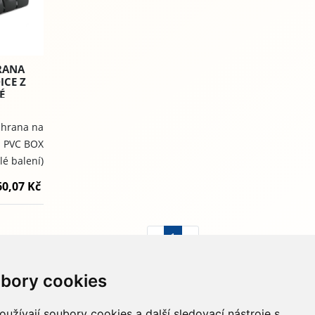
HRANA
ICE Z
É
chrana na
z PVC BOX
lé balení)
60,07 Kč
«
1
»
bory cookies
733 674 293
info@hydapress.cz
užívají soubory cookies a další sledovací nástroje s