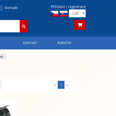
Přihlásit / registrace
Kontakt
S
KONTAKT
POBOČKY
ná
«
1
»