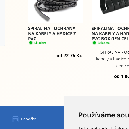
SPIRALINA - OCHRANA
SPIRALINA - OC
NA KABELY A HADICE Z
NA KABELY A HAD
PVC
PVC BOX (JEN CEL
BALENÍ)
SPIRALINA - O
od 22,76 Kč
kabely a hadice 
(jen ce
od 1 0
Používáme sou
HYDAPRESS CZ s.r.o.
Pobočky
centrála:
Tyto webové stránky po
Na Dolech 109 586 01 Jihlava