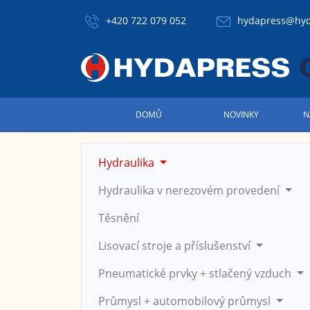
+420 722 079 052
hydapress@hyd
DOMŮ
NOVINKY
N
Hydraulika
Hydraulika v nerezovém provedení
Těsnění
Lisovací stroje a příslušenství
Pneumatické prvky + stlačený vzduch
Průmysl + automobilový průmysl