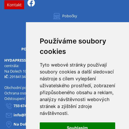
Kontakt
Pobočky
Všechny pobočky
Používáme soubory
OTVÍRACÍ DOBA
PO-PÁ
07.00 - 15.30
cookies
HYDAPRESS CZ s.r.o.
Tyto webové stránky používají
centrála:
Na Dolech 109 586 01 Jihlava
soubory cookies a další sledovací
IČ
: 29184134
DIČ
: CZ29184134
nástroje s cílem vylepšení
uživatelského prostředí, zobrazení
Obchodní podmínky
přizpůsobeného obsahu a reklam,
Ochrana osobních údajů
Odstoupení od smlouvy
analýzy návštěvnosti webových
733 674 293
stránek a zjištění zdroje
návštěvnosti.
info@hydapress.cz
Na Dolech 109, Jihlava
Souhlasím