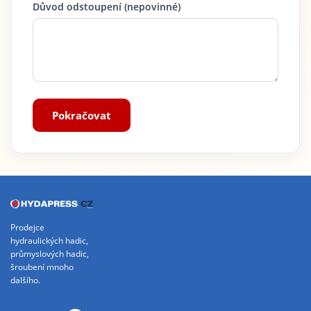
Důvod odstoupení (nepovinné)
Pokračovat
Prodejce
hydraulických hadic,
průmyslových hadic,
šroubení mnoho
dalšího.