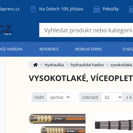
apress.cz
Na Dolech 109, Jihlava
Pobočky
AŠE NABÍDKA
REFERENCE
MOBILNÍ SERVIS
O NÁ
Hydraulika
hydraulické hadice
vysokotlaké,
VYSOKOTLAKÉ, VÍCEOPLE
řadit
zobrazit
z 6