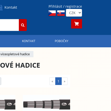
Přihlásit / registrace
Kontakt
S
KONTAKT
POBOČKY
 víceopletové hadice
TOVÉ HADICE
«
1
»