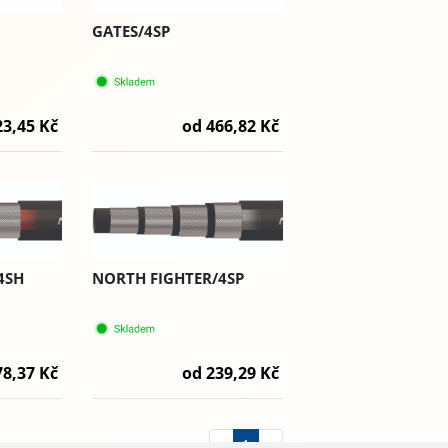
GATES/4SP
23,45 Kč
od 466,82 Kč
4SH
NORTH FIGHTER/4SP
78,37 Kč
od 239,29 Kč
«
1
»