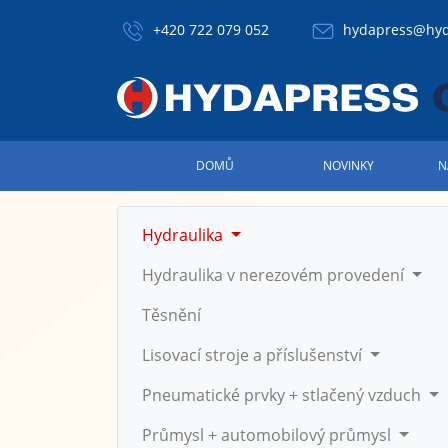
+420 722 079 052
hydapress@hyd
DOMŮ
NOVINKY
N
Hydraulika
Hydraulika v nerezovém provedení
Těsnění
Lisovací stroje a příslušenství
Pneumatické prvky + stlačený vzduch
Průmysl + automobilový průmysl