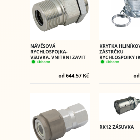
NÁVĚSOVÁ
KRYTKA HLINÍKO
RYCHLOSPOJKA-
ZÁSTRČKU
VSUVKA. VNITŘNÍ ZÁVIT
RYCHLOSPOJKY (
BSP (VCR) - PVE1.
VJM) SÉRIE (PVS)
od 644,57 Kč
od
RK12 ZÁSUVKA