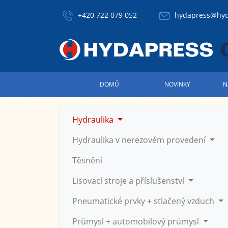
+420 722 079 052
hydapress@hyd
DOMŮ
NOVINKY
N
Hydraulika
Hydraulika v nerezovém provedení
Těsnění
Lisovací stroje a příslušenství
Pneumatické prvky + stlačený vzduch
Průmysl + automobilový průmysl