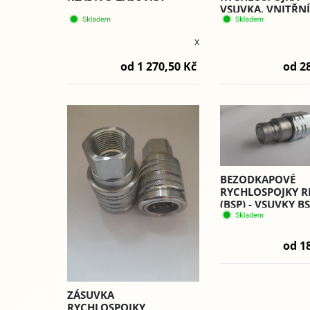
VSUVKA. VNITŘNÍ
BSP (RHF) - PVV3.
x
od 1 270,50 Kč
od 2
BEZODKAPOVÉ
RYCHLOSPOJKY RH
(BSP) - VSUVKY BS
ZÁVIT PLT. 4
od 1
ZÁSUVKA
RYCHLOSPOJKY