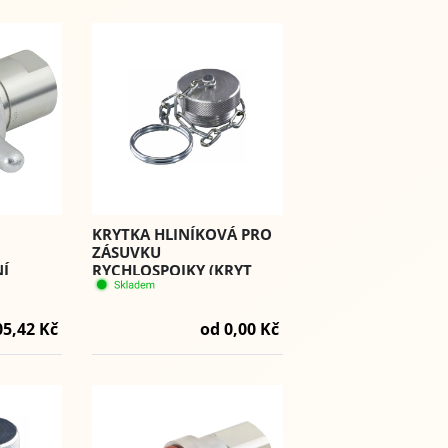
KRYTKA HLINÍKOVÁ PRO
ZÁSUVKU
NÍ
RYCHLOSPOJKY (KRYT
 PVE1.
VJF) SÉRIE (PVS)
05,42 Kč
od 0,00 Kč