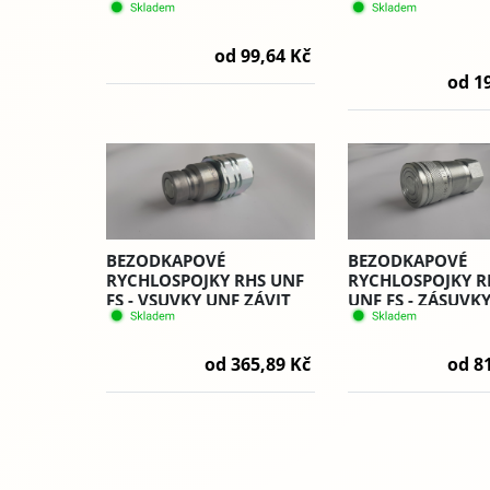
ZÁVIT METRICKÝ - RHS
ZÁVIT METRICKÝ 
IM
L/S
od 99,64 Kč
od 1
BEZODKAPOVÉ
BEZODKAPOVÉ
RYCHLOSPOJKY RHS UNF
RYCHLOSPOJKY 
FS - VSUVKY UNF ZÁVIT
UNF FS - ZÁSUVK
VNITŘNÍ PLT.4
ZÁVIT VNITŘNÍ PL
od 365,89 Kč
od 8