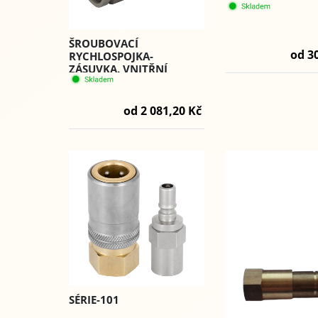
ŠROUBOVACÍ
od 3
RYCHLOSPOJKA-
ZÁSUVKA. VNITŘNÍ
ZÁVIT BSP (RHL) - PST4.
od 2 081,20 Kč
SÉRIE-101