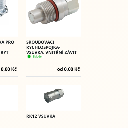
ŠROUBOVACÍ
VÁ PRO
RYCHLOSPOJKA-
VSUVKA. VNITŘNÍ ZÁVIT
KRYT
BSP (RHF) - PST4.
od 0,00 Kč
 0,00 Kč
RK12 VSUVKA