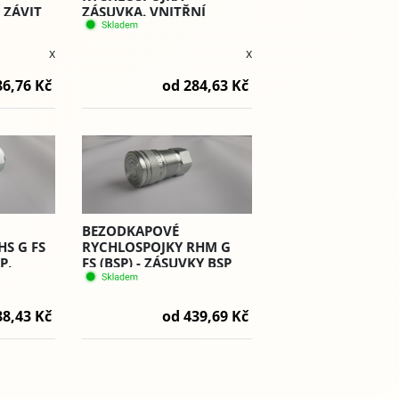
 ZÁVIT
ZÁSUVKA. VNITŘNÍ
ZÁVIT BSP (RHL) - PVV3.
x
x
86,76 Kč
od 284,63 Kč
BEZODKAPOVÉ
S G FS
RYCHLOSPOJKY RHM G
P,
FS (BSP) - ZÁSUVKY BSP
ZÁVIT, PLT.4
88,43 Kč
od 439,69 Kč