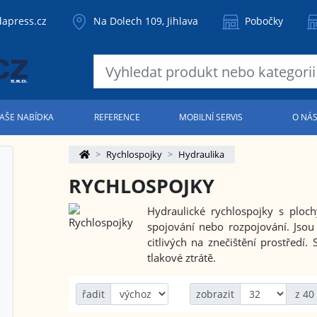
apress.cz
Na Dolech 109, Jihlava
Pobočky
AŠE NABÍDKA
REFERENCE
MOBILNÍ SERVIS
O NÁ
Rychlospojky
Hydraulika
RYCHLOSPOJKY
Hydraulické rychlospojky s ploc
spojování nebo rozpojování. Jsou
citlivých na znečištění prostředí
tlakové ztrátě.
řadit
zobrazit
z 40