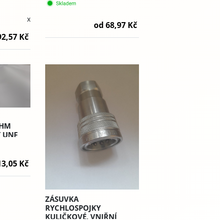
- RHM
ZÁVIT METRICKÝ - RHS
L/S
x
od 68,97 Kč
92,57 Kč
RHM
Y UNF
T.4
13,05 Kč
ZÁSUVKA
RYCHLOSPOJKY
KULIČKOVÉ, VNIŘNÍ