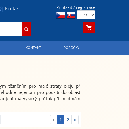
Přihlásit / registrace
Kontakt
S
KONTAKT
POBOČKY
hým těsněním pro malé ztráty olejů při
 vhodné nejenom pro použití do oblastí
. Spojení má vysoký průtok při minimální
«
1
2
»