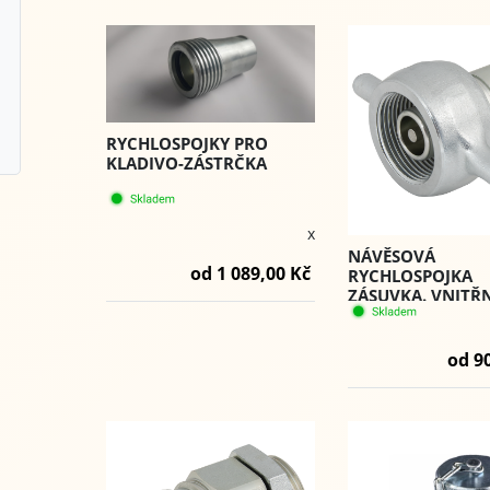
RYCHLOSPOJKY PRO
KLADIVO-ZÁSTRČKA
x
NÁVĚSOVÁ
od 1 089,00 Kč
RYCHLOSPOJKA
ZÁSUVKA. VNITŘ
ZÁVIT BSP (VCR) -
od 9