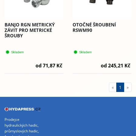
BANJO RGN METRICKÝ
OTOČNÉ ŠROUBENÍ
ZÁVIT PRO METRICKÉ
RSWM90
ŠROUBY
od 71,87 Kč
od 245,21 Kč
«
1
»
Prodejce
hydraulických hadic,
průmyslových hadic,