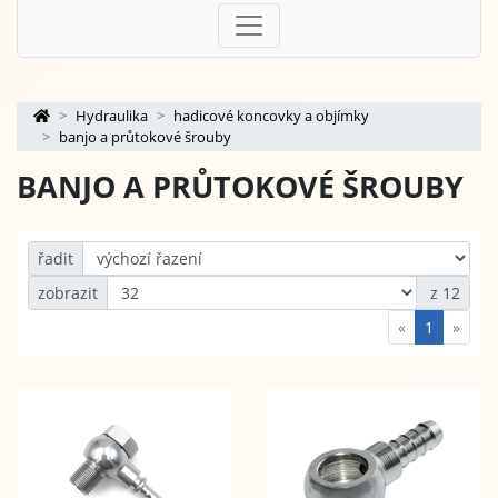
Hydraulika
hadicové koncovky a objímky
banjo a průtokové šrouby
BANJO A PRŮTOKOVÉ ŠROUBY
řadit
zobrazit
z 12
«
1
»