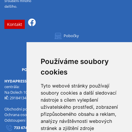
šroubení mnoho
dalšího.
Kontakt
Pobočky
Všechny pobočky
Používáme soubory
OTVÍRACÍ DOBA
PO-PÁ
07.00 - 15.30
cookies
HYDAPRESS CZ s.r.o.
Tyto webové stránky používají
centrála:
Na Dolech 109 586 01 Jihlava
soubory cookies a další sledovací
IČ
: 29184134
DIČ
: CZ29184134
nástroje s cílem vylepšení
uživatelského prostředí, zobrazení
Obchodní podmínky
přizpůsobeného obsahu a reklam,
Ochrana osobních údajů
Odstoupení od smlouvy
analýzy návštěvnosti webových
733 674 293
stránek a zjištění zdroje