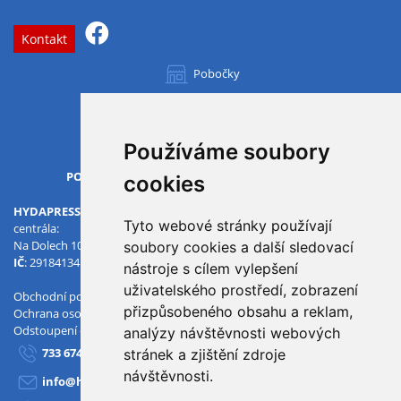
Kontakt
Pobočky
Všechny pobočky
Používáme soubory
OTVÍRACÍ DOBA
PO-PÁ
07.00 - 15.30
cookies
HYDAPRESS CZ s.r.o.
Tyto webové stránky používají
centrála:
Na Dolech 109 586 01 Jihlava
soubory cookies a další sledovací
IČ
: 29184134
DIČ
: CZ29184134
nástroje s cílem vylepšení
uživatelského prostředí, zobrazení
Obchodní podmínky
přizpůsobeného obsahu a reklam,
Ochrana osobních údajů
Odstoupení od smlouvy
analýzy návštěvnosti webových
733 674 293
stránek a zjištění zdroje
návštěvnosti.
info@hydapress.cz