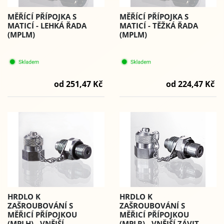
MĚŘÍCÍ PŘÍPOJKA S
MĚŘÍCÍ PŘÍPOJKA S
MATICÍ - LEHKÁ ŘADA
MATICÍ - TĚŽKÁ ŘADA
(MPLM)
(MPLM)
od 251,47 Kč
od 224,47 Kč
HRDLO K
HRDLO K
ZAŠROUBOVÁNÍ S
ZAŠROUBOVÁNÍ S
MĚŘICÍ PŘÍPOJKOU
MĚŘICÍ PŘÍPOJKOU
(MPLH) - VNĚJŠÍ
(MPLR) - VNĚJŠÍ ZÁVIT