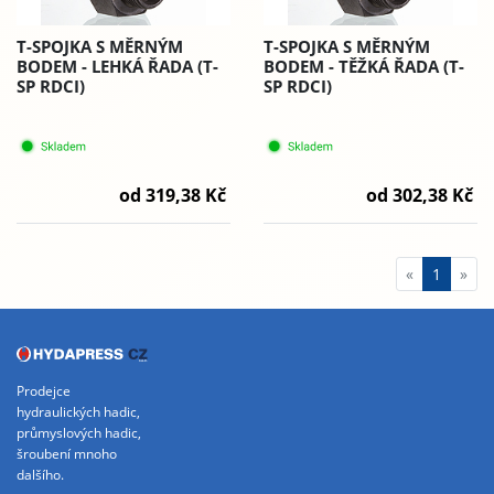
T-SPOJKA S MĚRNÝM
T-SPOJKA S MĚRNÝM
BODEM - LEHKÁ ŘADA (T-
BODEM - TĚŽKÁ ŘADA (T-
SP RDCI)
SP RDCI)
od 319,38 Kč
od 302,38 Kč
«
1
»
Prodejce
hydraulických hadic,
průmyslových hadic,
šroubení mnoho
dalšího.