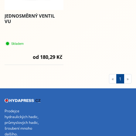
JEDNOSMĚRNÝ VENTIL
VU
od 180,29 Kč
«
1
»
Prodejce
hydraulických hadic,
průmyslových hadic,
šroubení mnoho
dalšího.