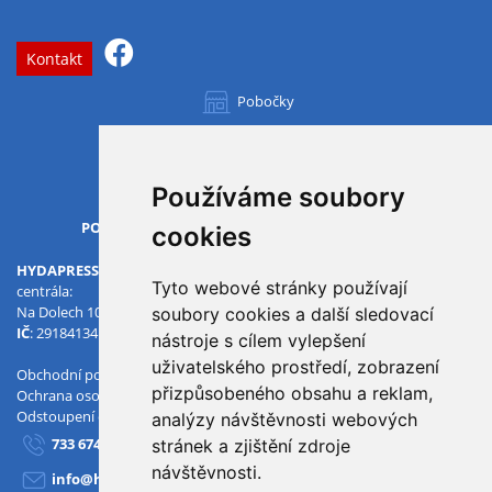
Kontakt
Pobočky
Všechny pobočky
Používáme soubory
OTVÍRACÍ DOBA
PO-PÁ
07.00 - 15.30
cookies
HYDAPRESS CZ s.r.o.
Tyto webové stránky používají
centrála:
Na Dolech 109 586 01 Jihlava
soubory cookies a další sledovací
IČ
: 29184134
DIČ
: CZ29184134
nástroje s cílem vylepšení
uživatelského prostředí, zobrazení
Obchodní podmínky
přizpůsobeného obsahu a reklam,
Ochrana osobních údajů
Odstoupení od smlouvy
analýzy návštěvnosti webových
733 674 293
stránek a zjištění zdroje
návštěvnosti.
info@hydapress.cz