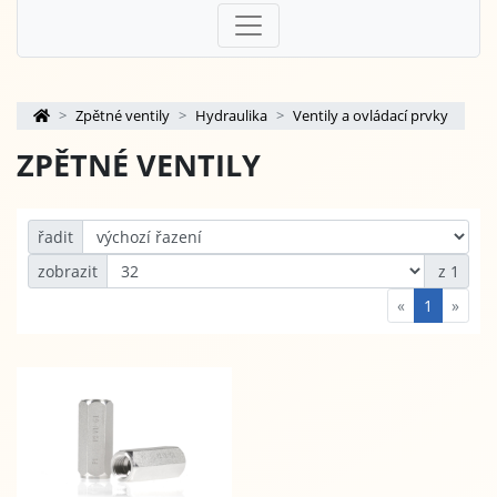
Zpětné ventily
Hydraulika
Ventily a ovládací prvky
ZPĚTNÉ VENTILY
řadit
zobrazit
z 1
«
1
»