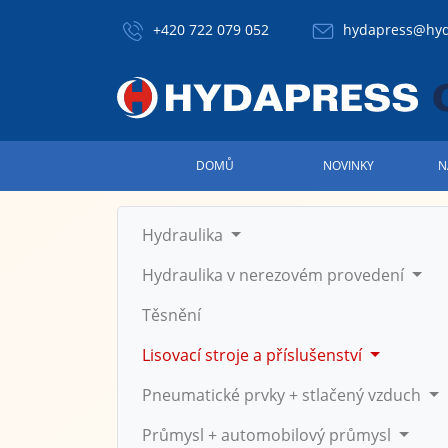
+420 722 079 052
hydapress@hyd
DOMŮ
NOVINKY
N
Hydraulika
Hydraulika v nerezovém provedení
Těsnění
Lisovací stroje a příslušenství
Pneumatické prvky + stlačený vzduch
Průmysl + automobilový průmysl