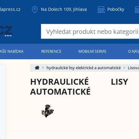
apress.cz
Na Dolech 109, Jihlava
Pobočky
AŠE NABÍDKA
REFERENCE
MOBILNÍ SERVIS
O NÁ
hydraulické lisy elektrické a automatické
Lisova
HYDRAULICKÉ LISY
AUTOMATICKÉ