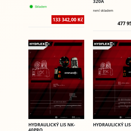
320A
není skladem
133 342,00 Kč
477 9
HYDRAULICKÝ LIS NK-
HYDRAULICKÝ LIS
40PRO