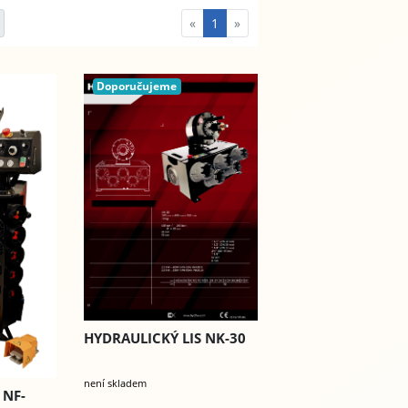
«
1
»
Doporučujeme
HYDRAULICKÝ LIS NK-30
není skladem
 NF-