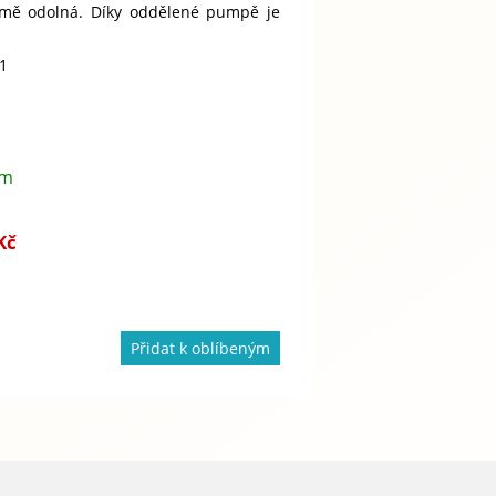
trémě odolná. Díky oddělené pumpě je
31
em
Kč
Přidat k oblíbeným