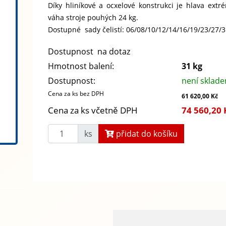
Díky hliníkové a ocxelové konstrukci je hlava ex
váha stroje pouhých 24 kg.
Dostupné sady čelistí: 06/08/10/12/14/16/19/23/27/
Dostupnost na dotaz
Hmotnost balení:
31 kg
Dostupnost:
není sklad
Cena za ks bez DPH
61 620,00 Kč
Cena za ks včetně DPH
74 560,20 
ks
přidat do košíku