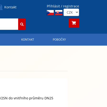
Přihlásit / registrace
Kontakt
S
KONTAKT
POBOČKY
1/2SN do vnitřního průměru DN25