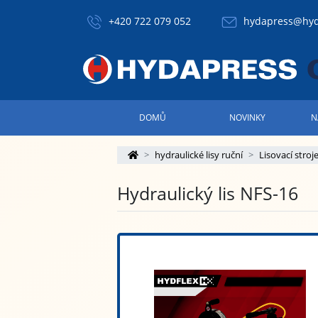
+420 722 079 052
hydapress@hyd
DOMŮ
NOVINKY
N
hydraulické lisy ruční
Lisovací stroj
Hydraulický lis NFS-16