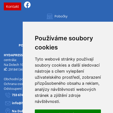
Kontakt
Pobočky
Všechny pobočky
Používáme soubory
OTVÍRACÍ DOBA
PO-PÁ
07.00 - 15.30
cookies
HYDAPRESS CZ s.r.o.
Tyto webové stránky používají
centrála:
Na Dolech 109 586 01 Jihlava
soubory cookies a další sledovací
IČ
: 29184134
DIČ
: CZ29184134
nástroje s cílem vylepšení
uživatelského prostředí, zobrazení
Obchodní podmínky
přizpůsobeného obsahu a reklam,
Ochrana osobních údajů
Odstoupení od smlouvy
analýzy návštěvnosti webových
733 674 293
stránek a zjištění zdroje
návštěvnosti.
info@hydapress.cz
Na Dolech 109, Jihlava