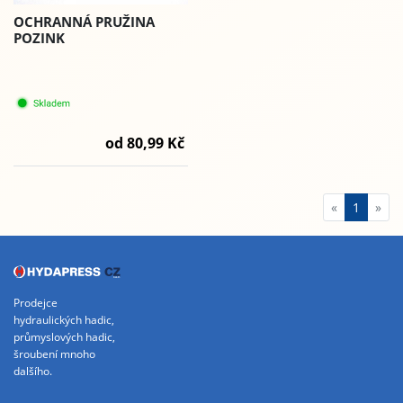
OCHRANNÁ PRUŽINA
POZINK
od 80,99 Kč
«
1
»
Prodejce
hydraulických hadic,
průmyslových hadic,
šroubení mnoho
dalšího.