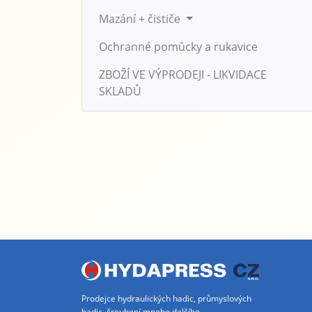
Mazání + čističe
Ochranné pomůcky a rukavice
ZBOŽÍ VE VÝPRODEJI - LIKVIDACE
SKLADŮ
Prodejce hydraulických hadic, průmyslových
hadic, šroubení mnoho dalšího.