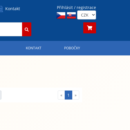
Přihlásit / registrace
Kontakt
S
KONTAKT
POBOČKY
«
1
»