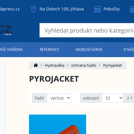
apress.cz
Na Dolech 109, Jihlava
Pobočky
AŠE NABÍDKA
REFERENCE
MOBILNÍ SERVIS
O NÁ
Hydraulika
ochrana hadic
Pyrojacket
PYROJACKET
řadit
zobrazit
z 1