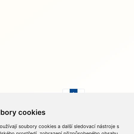
«
1
»
bory cookies
733 674 293
info@hydapress.cz
užívají soubory cookies a další sledovací nástroje s
elského prostředí, zobrazení přizpůsobeného obsahu