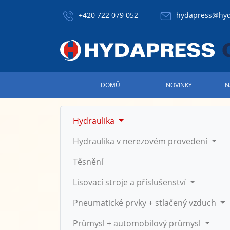
+420 722 079 052
hydapress@hyd
DOMŮ
NOVINKY
N
Hydraulika
Hydraulika v nerezovém provedení
Těsnění
Lisovací stroje a příslušenství
Pneumatické prvky + stlačený vzduch
Průmysl + automobilový průmysl