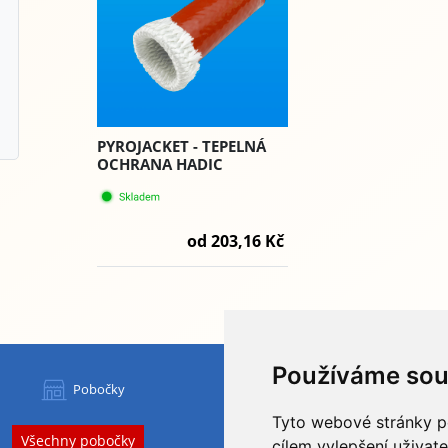
PYROJACKET - TEPELNÁ
OCHRANA HADIC
od 203,16 Kč
Používáme sou
HYDAPRESS CZ s.r.o.
Pobočky
centrála:
Na Dolech 109 586 01 Jihlava
Tyto webové stránky po
Všechny pobočky
IČ
: 29184134
DIČ
: CZ29184134
cílem vylepšení uživat