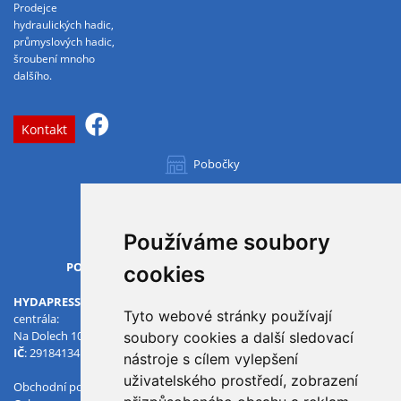
Prodejce
hydraulických hadic,
průmyslových hadic,
šroubení mnoho
dalšího.
Kontakt
Pobočky
Všechny pobočky
Používáme soubory
OTVÍRACÍ DOBA
PO-PÁ
07.00 - 15.30
cookies
HYDAPRESS CZ s.r.o.
Tyto webové stránky používají
centrála:
Na Dolech 109 586 01 Jihlava
soubory cookies a další sledovací
IČ
: 29184134
DIČ
: CZ29184134
nástroje s cílem vylepšení
uživatelského prostředí, zobrazení
Obchodní podmínky