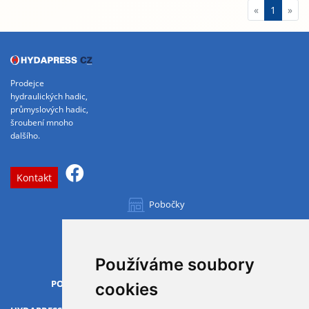
«
1
»
Prodejce
hydraulických hadic,
průmyslových hadic,
šroubení mnoho
dalšího.
Kontakt
Pobočky
Všechny pobočky
Používáme soubory
OTVÍRACÍ DOBA
PO-PÁ
07.00 - 15.30
cookies