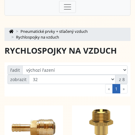
Pneumatické prvky + stlačený vzduch
Rychlospojky na vzduch
RYCHLOSPOJKY NA VZDUCH
řadit
zobrazit
z 8
«
1
»