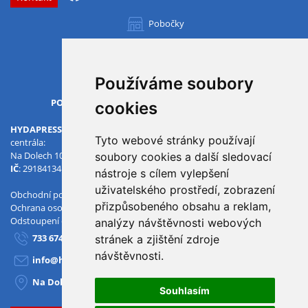
Pobočky
Všechny pobočky
Používáme soubory
OTVÍRACÍ DOBA
PO-PÁ
07.00 - 15.30
cookies
HYDAPRESS CZ s.r.o.
Tyto webové stránky používají
centrála:
Na Dolech 109 586 01 Jihlava
soubory cookies a další sledovací
IČ
: 29184134
DIČ
: CZ29184134
nástroje s cílem vylepšení
uživatelského prostředí, zobrazení
Obchodní podmínky
přizpůsobeného obsahu a reklam,
Ochrana osobních údajů
Odstoupení od smlouvy
analýzy návštěvnosti webových
733 674 293
stránek a zjištění zdroje
návštěvnosti.
info@hydapress.cz
Na Dolech 109, Jihlava
Souhlasím