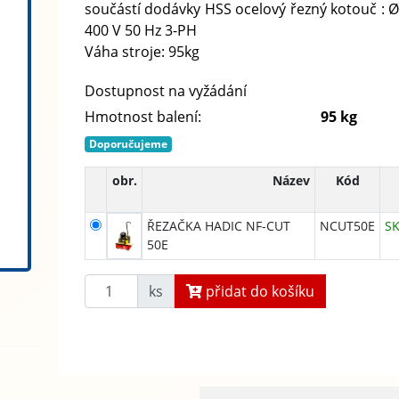
součástí dodávky HSS ocelový řezný kotouč 
400 V 50 Hz 3-PH
Váha stroje: 95kg
Dostupnost na vyžádání
Hmotnost balení:
95 kg
Doporučujeme
obr.
Název
Kód
ŘEZAČKA HADIC NF-CUT
NCUT50E
S
50E
ks
přidat do košíku