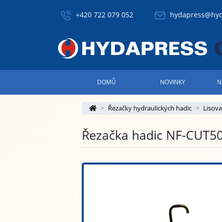
+420 722 079 052
hydapress@hyd
DOMŮ
NOVINKY
N
Řezačky hydraulických hadic
Lisova
Řezačka hadic NF-CUT5