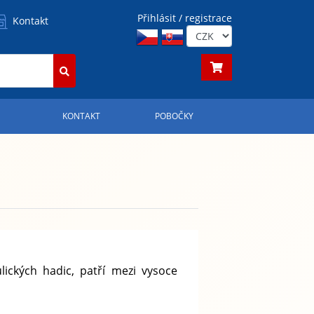
Přihlásit / registrace
Kontakt
S
KONTAKT
POBOČKY
ických hadic, patří mezi vysoce