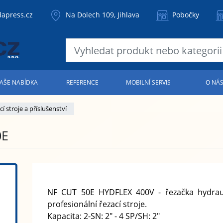
apress.cz
Na Dolech 109, Jihlava
Pobočky
AŠE NABÍDKA
REFERENCE
MOBILNÍ SERVIS
O NÁ
cí stroje a příslušenství
0E
NF CUT 50E HYDFLEX 400V - řezačka hydraul
profesionální řezací stroje.
Kapacita: 2-SN: 2" - 4 SP/SH: 2"