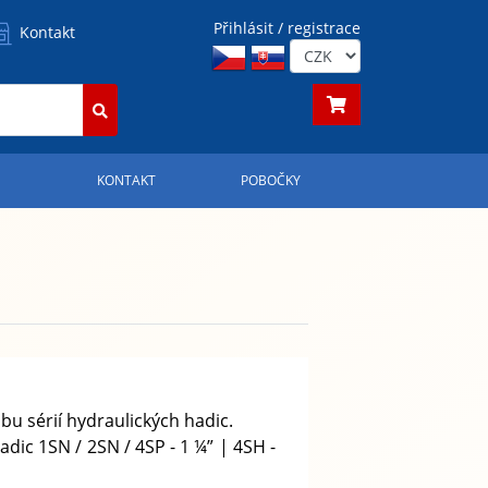
Přihlásit / registrace
Kontakt
S
KONTAKT
POBOČKY
obu sérií hydraulických hadic.
hadic
1SN / 2SN / 4SP - 1 ¼” | 4SH -