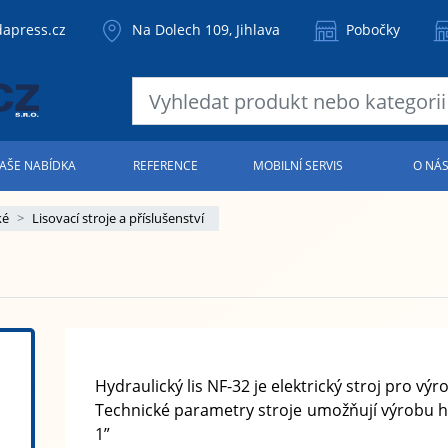
apress.cz
Na Dolech 109, Jihlava
Pobočky
AŠE NABÍDKA
REFERENCE
MOBILNÍ SERVIS
O NÁ
ké
Lisovací stroje a příslušenství
Hydraulický lis NF-32 je elektrický stroj pro výr
Technické parametry stroje umožňují výrobu 
1”