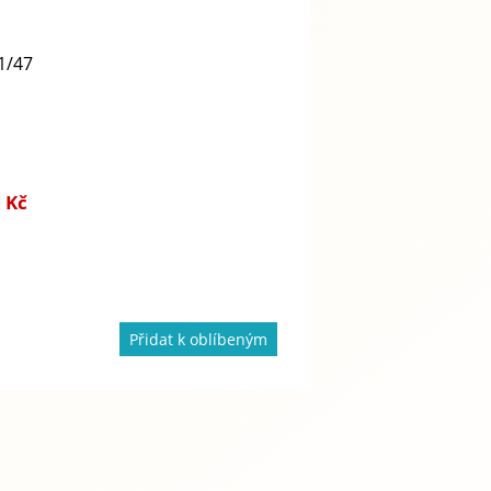
1/47
 Kč
Přidat k oblíbeným