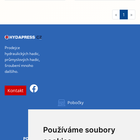
«
1
»
Prodejce
hydraulických hadic,
průmyslových hadic,
šroubení mnoho
dalšího.
Kontakt
Pobočky
Všechny pobočky
Používáme soubory
OTVÍRACÍ DOBA
PO-PÁ
07.00 - 15.30