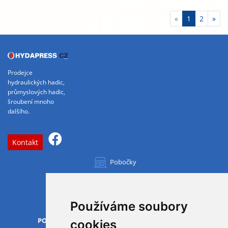
«
1
2
»
Prodejce
hydraulických hadic,
průmyslových hadic,
šroubení mnoho
dalšího.
Kontakt
Pobočky
Všechny pobočky
Používáme soubory
OTVÍRACÍ DOBA
PO-PÁ
07.00 - 15.30
cookies