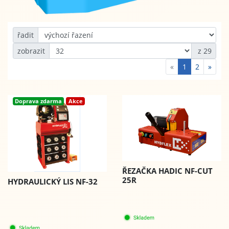
řadit
zobrazit
z 29
«
1
2
»
Doprava zdarma
Akce
ŘEZAČKA HADIC NF-CUT
25R
HYDRAULICKÝ LIS NF-32