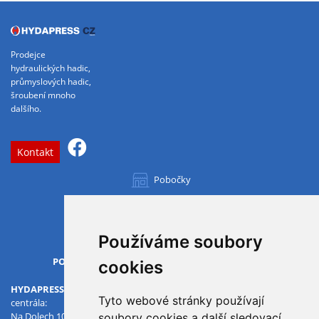
Prodejce
hydraulických hadic,
průmyslových hadic,
šroubení mnoho
dalšího.
Kontakt
Pobočky
Všechny pobočky
Používáme soubory
OTVÍRACÍ DOBA
PO-PÁ
07.00 - 15.30
cookies
HYDAPRESS CZ s.r.o.
Tyto webové stránky používají
centrála:
Na Dolech 109 586 01 Jihlava
soubory cookies a další sledovací