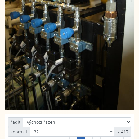
řadit
zobrazit
z 417