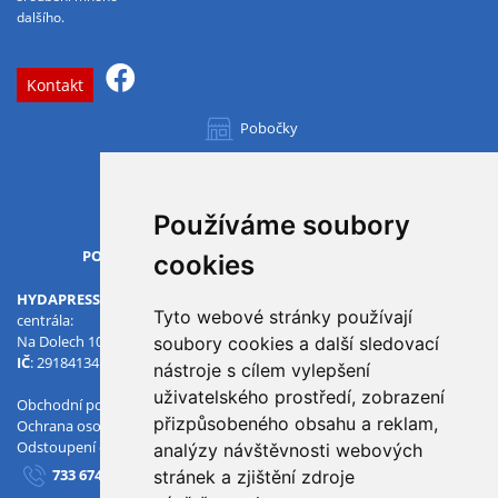
dalšího.
Kontakt
Pobočky
Všechny pobočky
Používáme soubory
OTVÍRACÍ DOBA
PO-PÁ
07.00 - 15.30
cookies
HYDAPRESS CZ s.r.o.
Tyto webové stránky používají
centrála:
Na Dolech 109 586 01 Jihlava
soubory cookies a další sledovací
IČ
: 29184134
DIČ
: CZ29184134
nástroje s cílem vylepšení
uživatelského prostředí, zobrazení
Obchodní podmínky
přizpůsobeného obsahu a reklam,
Ochrana osobních údajů
Odstoupení od smlouvy
analýzy návštěvnosti webových
733 674 293
stránek a zjištění zdroje