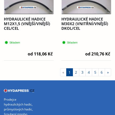
HYDRAULICKÉ HADICE
HYDRAULICKÉ HADICE
M12X1,5 (VNĚJŠÍ/VNĚJŠÍ)
M30X2 (VNITŘNÍ/VNĚJŠÍ)
CEL/CEL
DKOL/CEL
od 118,06 Kč
od 210,76 Kč
«
1
2
3
4
5
6
»
Prodejce
hydraulických hadic,
průmyslových hadic,
šroubení mnoho