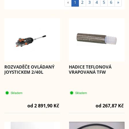
«
1
2
3
4
5
6
»
ROZVADĚČE OVLÁDANÝ
HADICE TEFLONOVÁ
JOYSTICKEM 2/40L
VRAPOVANÁ TFW
od 2 891,90 Kč
od 267,87 Kč