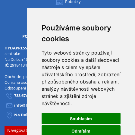
Pobočky
Všechny pobočky
Používáme soubory
OTVÍRACÍ DOBA
PO-PÁ
07.00 - 15.30
cookies
HYDAPRESS CZ s.r.o.
Tyto webové stránky používají
centrála:
Na Dolech 109 586 01 Jihlava
soubory cookies a další sledovací
IČ
: 29184134
DIČ
: CZ29184134
nástroje s cílem vylepšení
uživatelského prostředí, zobrazení
Obchodní podmínky
přizpůsobeného obsahu a reklam,
Ochrana osobních údajů
Odstoupení od smlouvy
analýzy návštěvnosti webových
733 674 293
stránek a zjištění zdroje
návštěvnosti.
info@hydapress.cz
Na Dolech 109, Jihlava
Souhlasím
Navigovat sem
Odmítám