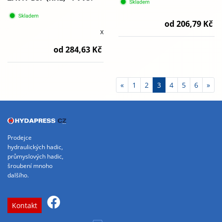
od 206,79 Kč
x
od 284,63 Kč
«
1
2
3
4
5
6
»
Prodejce
hydraulických hadic,
průmyslových hadic,
šroubení mnoho
dalšího.
Kontakt