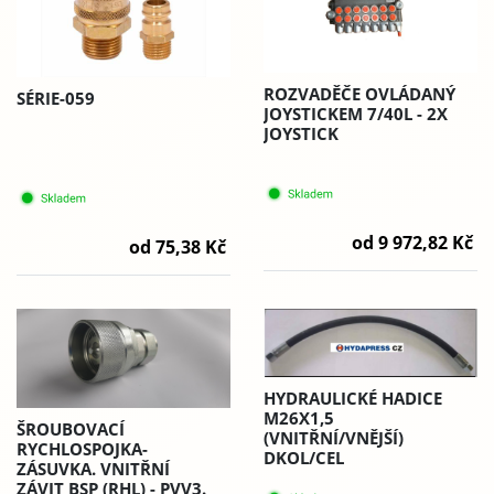
ROZVADĚČE OVLÁDANÝ
SÉRIE-059
JOYSTICKEM 7/40L - 2X
JOYSTICK
od 9 972,82 Kč
od 75,38 Kč
HYDRAULICKÉ HADICE
M26X1,5
ŠROUBOVACÍ
(VNITŘNÍ/VNĚJŠÍ)
RYCHLOSPOJKA-
DKOL/CEL
ZÁSUVKA. VNITŘNÍ
ZÁVIT BSP (RHL) - PVV3.