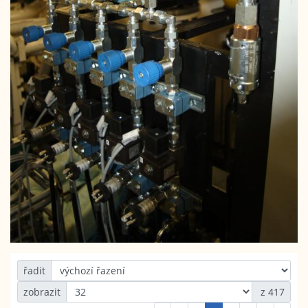
řadit
zobrazit
z 417