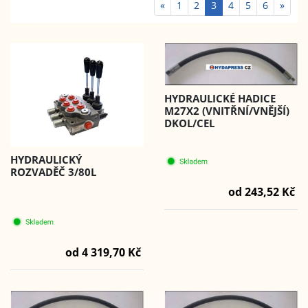
«
1
2
3
4
5
6
»
HYDRAULICKÉ HADICE
M27X2 (VNITŘNÍ/VNĚJŠÍ)
DKOL/CEL
HYDRAULICKÝ
ROZVADĚČ 3/80L
od 243,52 Kč
od 4 319,70 Kč