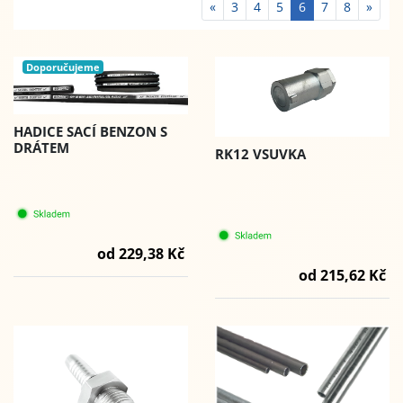
«
3
4
5
6
7
8
»
Doporučujeme
HADICE SACÍ BENZON S
DRÁTEM
RK12 VSUVKA
od 229,38 Kč
od 215,62 Kč