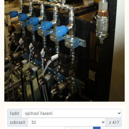
řadit
zobrazit
z 417