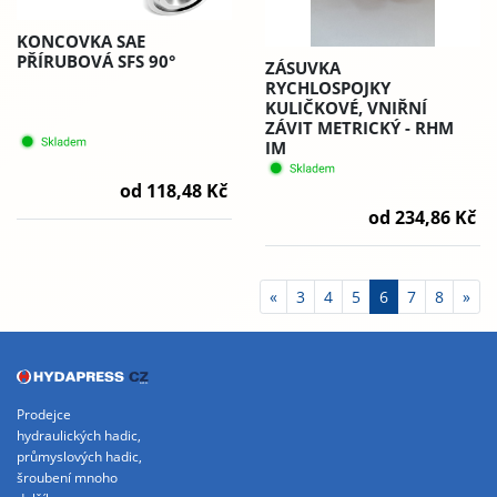
KONCOVKA SAE
PŘÍRUBOVÁ SFS 90°
ZÁSUVKA
RYCHLOSPOJKY
KULIČKOVÉ, VNIŘNÍ
ZÁVIT METRICKÝ - RHM
IM
od 118,48 Kč
od 234,86 Kč
«
3
4
5
6
7
8
»
Prodejce
hydraulických hadic,
průmyslových hadic,
šroubení mnoho