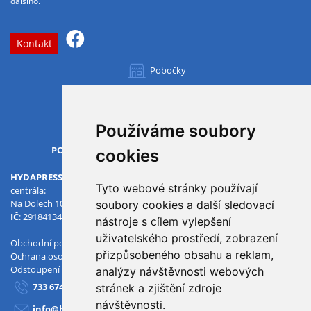
dalšího.
Kontakt
Pobočky
Všechny pobočky
Používáme soubory
OTVÍRACÍ DOBA
PO-PÁ
07.00 - 15.30
cookies
HYDAPRESS CZ s.r.o.
Tyto webové stránky používají
centrála:
Na Dolech 109 586 01 Jihlava
soubory cookies a další sledovací
IČ
: 29184134
DIČ
: CZ29184134
nástroje s cílem vylepšení
uživatelského prostředí, zobrazení
Obchodní podmínky
přizpůsobeného obsahu a reklam,
Ochrana osobních údajů
Odstoupení od smlouvy
analýzy návštěvnosti webových
733 674 293
stránek a zjištění zdroje
návštěvnosti.
info@hydapress.cz