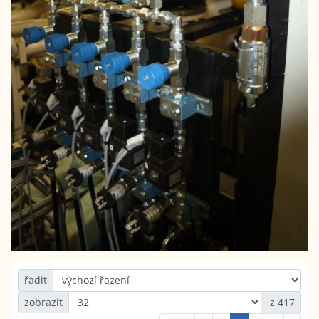
řadit
zobrazit
z 417