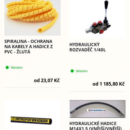
SPIRALINA - OCHRANA
HYDRAULICKÝ
NA KABELY A HADICE Z
ROZVADĚČ 1/40L
PVC - ŽLUTÁ
od 23,07 Kč
od 1 185,80 Kč
HYDRAULICKÉ HADICE
M14X1,5 (VNĚJŠÍ/VNĚJŠÍ)