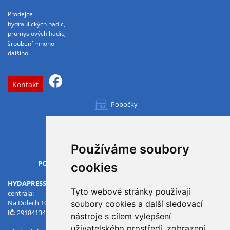
Prodejce
hydraulických hadic,
průmyslových hadic,
šroubení mnoho
dalšího.
Kontakt
Pobočky
Všechny pobočky
Používáme soubory
OTVÍRACÍ DOBA
PO-PÁ
07.00 - 15.30
cookies
HYDAPRESS CZ s.r.o.
Tyto webové stránky používají
centrála:
Na Dolech 109 586 01 Jihlava
soubory cookies a další sledovací
IČ
: 29184134
DIČ
: CZ29184134
nástroje s cílem vylepšení
uživatelského prostředí, zobrazení