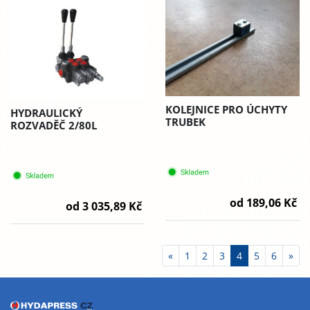
KOLEJNICE PRO ÚCHYTY
HYDRAULICKÝ
TRUBEK
ROZVADĚČ 2/80L
od 189,06 Kč
od 3 035,89 Kč
«
1
2
3
4
5
6
»