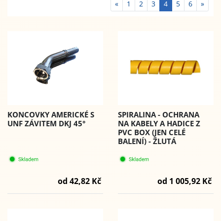
«
1
2
3
4
5
6
»
KONCOVKY AMERICKÉ S
SPIRALINA - OCHRANA
UNF ZÁVITEM DKJ 45°
NA KABELY A HADICE Z
PVC BOX (JEN CELÉ
BALENÍ) - ŽLUTÁ
od 42,82 Kč
od 1 005,92 Kč