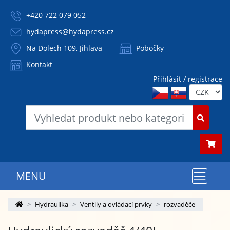
+420 722 079 052
hydapress@hydapress.cz
Na Dolech 109, Jihlava
Pobočky
Kontakt
Přihlásit / registrace
MENU
Hydraulika
Ventily a ovládací prvky
rozvaděče