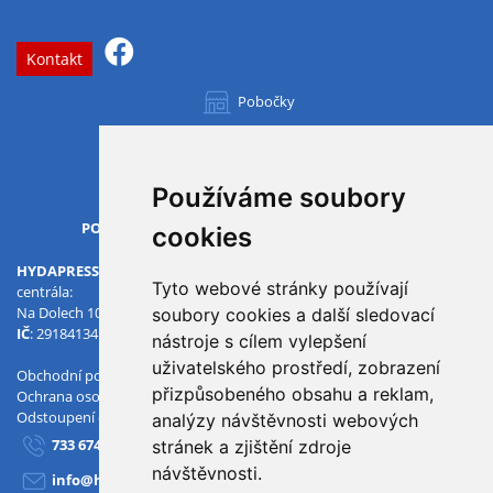
Kontakt
Pobočky
Všechny pobočky
Používáme soubory
OTVÍRACÍ DOBA
PO-PÁ
07.00 - 15.30
cookies
HYDAPRESS CZ s.r.o.
Tyto webové stránky používají
centrála:
Na Dolech 109 586 01 Jihlava
soubory cookies a další sledovací
IČ
: 29184134
DIČ
: CZ29184134
nástroje s cílem vylepšení
uživatelského prostředí, zobrazení
Obchodní podmínky
přizpůsobeného obsahu a reklam,
Ochrana osobních údajů
Odstoupení od smlouvy
analýzy návštěvnosti webových
733 674 293
stránek a zjištění zdroje
návštěvnosti.
info@hydapress.cz