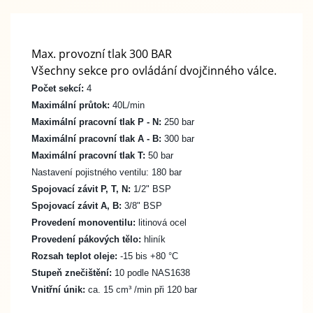
Max. provozní tlak 300 BAR
Všechny sekce pro ovládání dvojčinného válce.
Počet sekcí:
4
Maximální průtok:
40L/min
Maximální pracovní tlak P - N:
250 bar
Maximální pracovní tlak A - B:
300 bar
Maximální pracovní tlak T:
50 bar
Nastavení pojistného ventilu:
180 bar
Spojovací závit P, T, N:
1/2" BSP
Spojovací závit A, B:
3/8" BSP
Provedení monoventilu:
litinová ocel
Provedení pákových tělo:
hliník
Rozsah teplot oleje:
-15 bis +80 °C
Stupeň znečištění:
10 podle NAS1638
Vnitřní únik:
ca. 15 cm³ /min při 120 bar