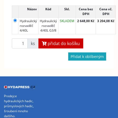
Název
Kód
Skl.
Cena bez
Cena vč.
DPH
DPH
Hydraulický
Hydraulický
SKLADEM
2 648,00 Kč
3 204,08 Kč
rozvaděč
rozvaděč
4/40L
4/40L G3/8
ks
přidat do košíku
Přidat k oblíbeným
Prodejce
hydraulických hadic,
průmyslových hadic,
šroubení mnoho
dalšího.