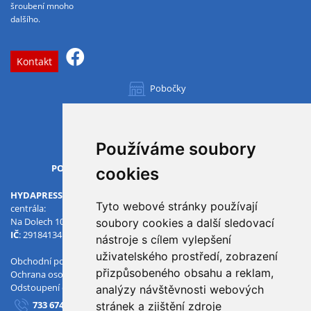
šroubení mnoho
dalšího.
Kontakt
Pobočky
Všechny pobočky
Používáme soubory
OTVÍRACÍ DOBA
PO-PÁ
07.00 - 15.30
cookies
HYDAPRESS CZ s.r.o.
Tyto webové stránky používají
centrála:
Na Dolech 109 586 01 Jihlava
soubory cookies a další sledovací
IČ
: 29184134
DIČ
: CZ29184134
nástroje s cílem vylepšení
uživatelského prostředí, zobrazení
Obchodní podmínky
přizpůsobeného obsahu a reklam,
Ochrana osobních údajů
Odstoupení od smlouvy
analýzy návštěvnosti webových
733 674 293
stránek a zjištění zdroje