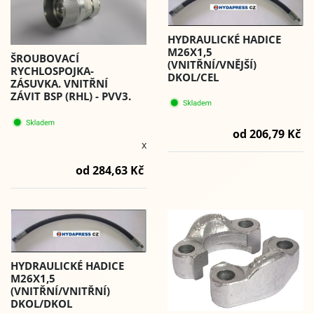
HYDRAULICKÉ HADICE
M26X1,5
ŠROUBOVACÍ
(VNITŘNÍ/VNĚJŠÍ)
RYCHLOSPOJKA-
DKOL/CEL
ZÁSUVKA. VNITŘNÍ
ZÁVIT BSP (RHL) - PVV3.
od 206,79 Kč
x
od 284,63 Kč
HYDRAULICKÉ HADICE
M26X1,5
(VNITŘNÍ/VNITŘNÍ)
DKOL/DKOL