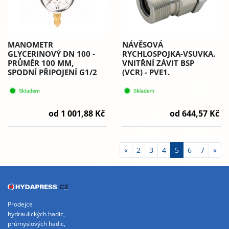
MANOMETR
NÁVĚSOVÁ
GLYCERINOVÝ DN 100 -
RYCHLOSPOJKA-VSUVKA.
PRŮMĚR 100 MM,
VNITŘNÍ ZÁVIT BSP
SPODNÍ PŘIPOJENÍ G1/2
(VCR) - PVE1.
od 1 001,88 Kč
od 644,57 Kč
«
2
3
4
5
6
7
»
Prodejce
hydraulických hadic,
průmyslových hadic,