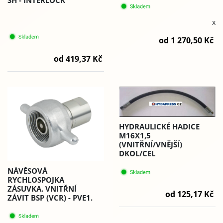
SH - INTERLOCK
x
od 1 270,50 Kč
od 419,37 Kč
HYDRAULICKÉ HADICE
M16X1,5
(VNITŘNÍ/VNĚJŠÍ)
DKOL/CEL
NÁVĚSOVÁ
RYCHLOSPOJKA
ZÁSUVKA. VNITŘNÍ
od 125,17 Kč
ZÁVIT BSP (VCR) - PVE1.