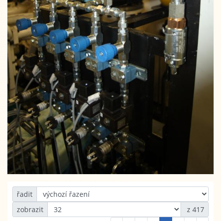
řadit
zobrazit
z 417