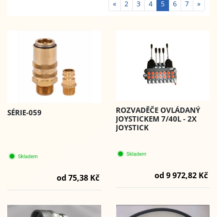
«
2
3
4
5
6
7
»
ROZVADĚČE OVLÁDANÝ
SÉRIE-059
JOYSTICKEM 7/40L - 2X
JOYSTICK
od 9 972,82 Kč
od 75,38 Kč