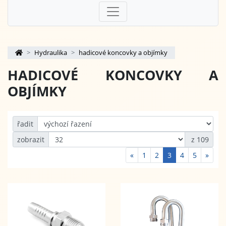
Hydraulika
hadicové koncovky a objímky
HADICOVÉ KONCOVKY A
OBJÍMKY
řadit
zobrazit
z 109
«
1
2
3
4
5
»