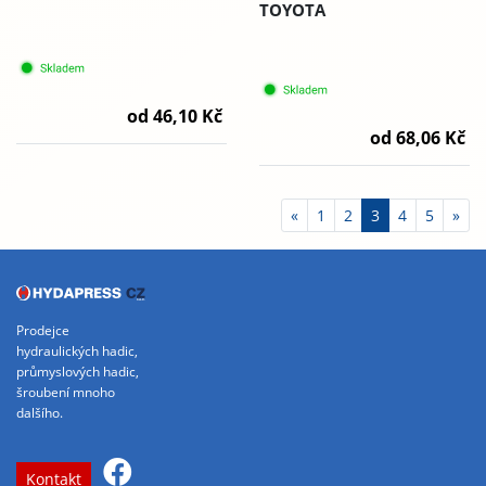
TOYOTA
od 46,10 Kč
od 68,06 Kč
«
1
2
3
4
5
»
Prodejce
hydraulických hadic,
průmyslových hadic,
šroubení mnoho
dalšího.
Kontakt