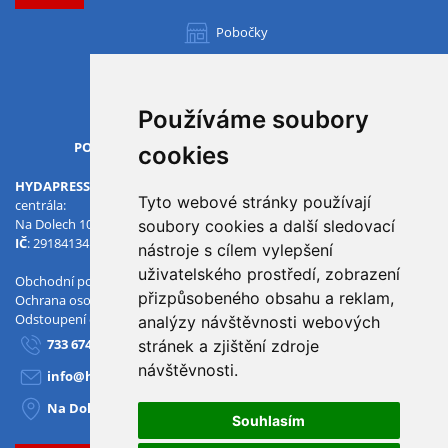
Pobočky
Všechny pobočky
Používáme soubory
OTVÍRACÍ DOBA
PO-PÁ
07.00 - 15.30
cookies
HYDAPRESS CZ s.r.o.
Tyto webové stránky používají
centrála:
Na Dolech 109 586 01 Jihlava
soubory cookies a další sledovací
IČ
: 29184134
DIČ
: CZ29184134
nástroje s cílem vylepšení
uživatelského prostředí, zobrazení
Obchodní podmínky
přizpůsobeného obsahu a reklam,
Ochrana osobních údajů
Odstoupení od smlouvy
analýzy návštěvnosti webových
733 674 293
stránek a zjištění zdroje
návštěvnosti.
info@hydapress.cz
Na Dolech 109, Jihlava
Souhlasím