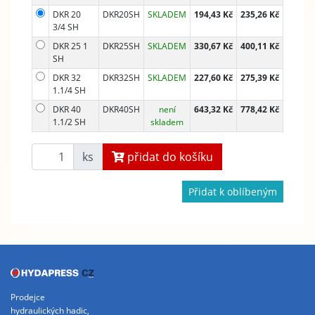
DKR 20
DKR20SH
SKLADEM
194,43 Kč
235,26 Kč
3/4 SH
DKR 25 1
DKR25SH
SKLADEM
330,67 Kč
400,11 Kč
SH
DKR 32
DKR32SH
SKLADEM
227,60 Kč
275,39 Kč
1.1/4 SH
DKR 40
DKR40SH
není
643,32 Kč
778,42 Kč
1.1/2 SH
skladem
ks
přidat do košíku
Přidat k oblíbeným
Prodejce
hydraulických hadic,