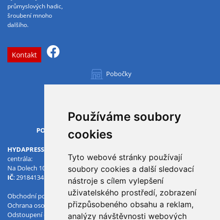
průmyslových hadic,
šroubení mnoho
dalšího.
Kontakt
Pobočky
Všechny pobočky
Používáme soubory
OTVÍRACÍ DOBA
PO-PÁ
07.00 - 15.30
cookies
HYDAPRESS CZ s.r.o.
Tyto webové stránky používají
centrála:
Na Dolech 109 586 01 Jihlava
soubory cookies a další sledovací
IČ
: 29184134
DIČ
: CZ29184134
nástroje s cílem vylepšení
uživatelského prostředí, zobrazení
Obchodní podmínky
přizpůsobeného obsahu a reklam,
Ochrana osobních údajů
Odstoupení od smlouvy
analýzy návštěvnosti webových