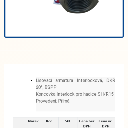
Lisovací armatura Interlocková, DKR
60°, BSPP
Koncovka Interlock pro hadice SH/R15
Provedení: Přímá
Název
Kód
Skl.
Cena bez
Cena vč.
DPH
DPH