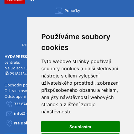
Pobočky
Všechny pobočky
Používáme soubory
OTVÍRACÍ DOBA
PO-PÁ
07.00 - 15.30
cookies
HYDAPRESS CZ s.r.o.
Tyto webové stránky používají
centrála:
Na Dolech 109 586 01 Jihlava
soubory cookies a další sledovací
IČ
: 29184134
DIČ
: CZ29184134
nástroje s cílem vylepšení
uživatelského prostředí, zobrazení
Obchodní podmínky
přizpůsobeného obsahu a reklam,
Ochrana osobních údajů
Odstoupení od smlouvy
analýzy návštěvnosti webových
733 674 293
stránek a zjištění zdroje
návštěvnosti.
info@hydapress.cz
Na Dolech 109, Jihlava
Souhlasím