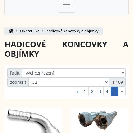
Hydraulika
hadicové koncovky a objímky
HADICOVÉ KONCOVKY A
OBJÍMKY
řadit
zobrazit
z 109
«
1
2
3
4
5
»