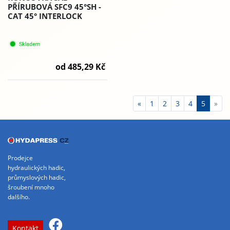
PŘÍRUBOVÁ SFC9 45°SH -
CAT 45° INTERLOCK
od 485,29 Kč
«
1
2
3
4
5
»
Prodejce
hydraulických hadic,
průmyslových hadic,
šroubení mnoho
dalšího.
Kontakt