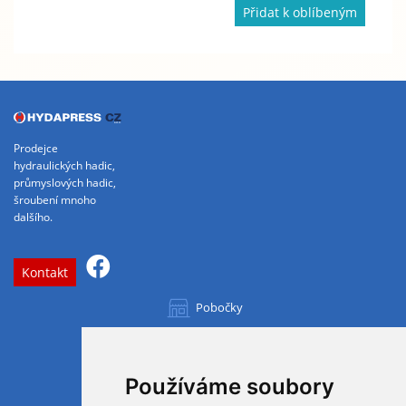
Přidat k oblíbeným
Prodejce
hydraulických hadic,
průmyslových hadic,
šroubení mnoho
dalšího.
Kontakt
Pobočky
Všechny pobočky
Používáme soubory
OTVÍRACÍ DOBA