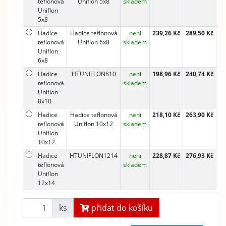
teflonová
Uniflon 5x8
skladem
Uniflon
5x8
Hadice
Hadice teflonová
není
239,26 Kč
289,50 Kč
teflonová
Uniflon 6x8
skladem
Uniflon
6x8
Hadice
HTUNIFLON810
není
198,96 Kč
240,74 Kč
teflonová
skladem
Uniflon
8x10
Hadice
Hadice teflonová
není
218,10 Kč
263,90 Kč
teflonová
Uniflon 10x12
skladem
Uniflon
10x12
Hadice
HTUNIFLON1214
není
228,87 Kč
276,93 Kč
teflonová
skladem
Uniflon
12x14
ks
přidat do košíku