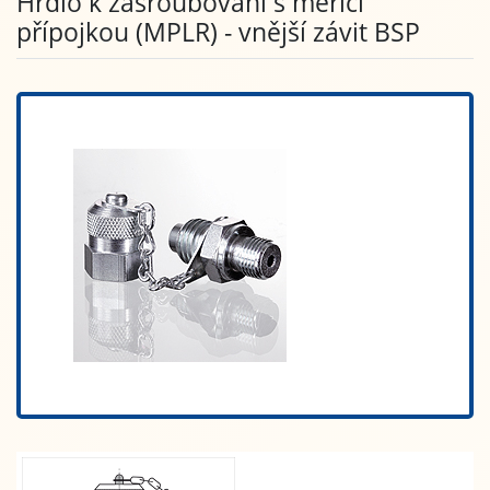
Hrdlo k zašroubování s měřicí
přípojkou (MPLR) - vnější závit BSP