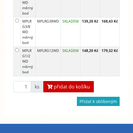
WD
měrný
bod
MPLR
MPLRG38WD
SKLADEM
139,20 Kč
168,43 Kč
G3/8
WD
měrný
bod
MPLR
MPLRG12WD
SKLADEM
148,20 Kč
179,32 Kč
G1/2
WD
měrný
bod
ks
přidat do košíku
Přidat k oblíbeným