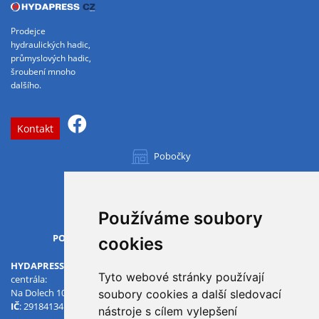
Prodejce
hydraulických hadic,
průmyslových hadic,
šroubení mnoho
dalšího.
Kontakt
Pobočky
Všechny pobočky
Používáme soubory
OTVÍRACÍ DOBA
PO-PÁ
07.00 - 15.30
cookies
HYDAPRESS CZ s.r.o.
Tyto webové stránky používají
centrála:
Na Dolech 109 586 01 Jihlava
soubory cookies a další sledovací
IČ
: 29184134
DIČ
: CZ29184134
nástroje s cílem vylepšení