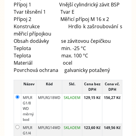
Přípoj 1 Vnější cylindrický závit BSP
Tvar těsnění 1 Tvar E
Přípoj 2 Měřicí přípoj M 16 x 2
Konstrukce Hrdlo k zašroubování s
měřicí přípojkou
Obsah dodávky se závitovou čepičkou
Teplota min. -25 °C
Teplota max. 100 °C
Materiál ocel
Povrchová ochrana galvanicky potažený
Název
Kód
Skl.
Cena bez
Cena vč.
DPH
DPH
MPLR
MPLRG18WD
SKLADEM
129,15 Kč
156,27 Kč
G1/8
WD
měrný
bod
MPLR
MPLRG14WD
SKLADEM
123,60 Kč
149,56 Kč
G1/4