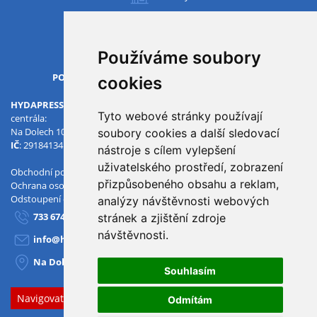
Všechny pobočky
Používáme soubory
OTVÍRACÍ DOBA
PO-PÁ
07.00 - 15.30
cookies
HYDAPRESS CZ s.r.o.
Tyto webové stránky používají
centrála:
Na Dolech 109 586 01 Jihlava
soubory cookies a další sledovací
IČ
: 29184134
DIČ
: CZ29184134
nástroje s cílem vylepšení
uživatelského prostředí, zobrazení
Obchodní podmínky
přizpůsobeného obsahu a reklam,
Ochrana osobních údajů
Odstoupení od smlouvy
analýzy návštěvnosti webových
733 674 293
stránek a zjištění zdroje
návštěvnosti.
info@hydapress.cz
Na Dolech 109, Jihlava
Souhlasím
Navigovat sem
Odmítám