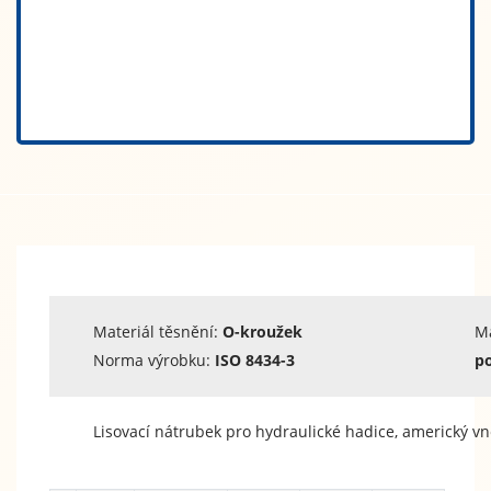
Materiál těsnění:
O-kroužek
M
Norma výrobku:
ISO 8434-3
po
Lisovací nátrubek pro hydraulické hadice, americký vně