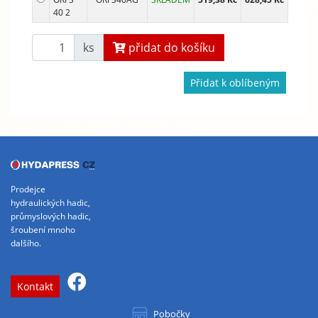
40 2
ks
přidat do košíku
Přidat k oblíbeným
Prodejce
hydraulických hadic,
průmyslových hadic,
šroubení mnoho
dalšího.
Kontakt
Pobočky