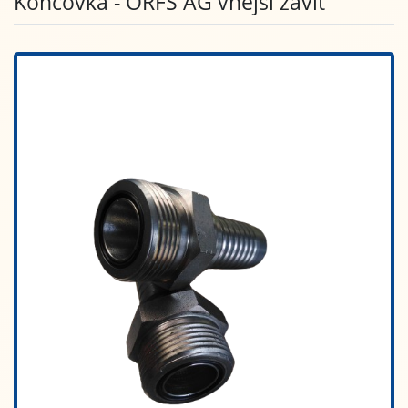
Koncovka - ORFS AG vnější závit