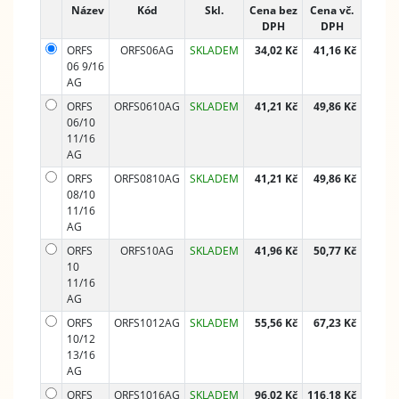
Název
Kód
Skl.
Cena bez
Cena vč.
DPH
DPH
ORFS
ORFS06AG
SKLADEM
34,02 Kč
41,16 Kč
06 9/16
AG
ORFS
ORFS0610AG
SKLADEM
41,21 Kč
49,86 Kč
06/10
11/16
AG
ORFS
ORFS0810AG
SKLADEM
41,21 Kč
49,86 Kč
08/10
11/16
AG
ORFS
ORFS10AG
SKLADEM
41,96 Kč
50,77 Kč
10
11/16
AG
ORFS
ORFS1012AG
SKLADEM
55,56 Kč
67,23 Kč
10/12
13/16
AG
ORFS
ORFS1016AG
SKLADEM
96,02 Kč
116,18 Kč