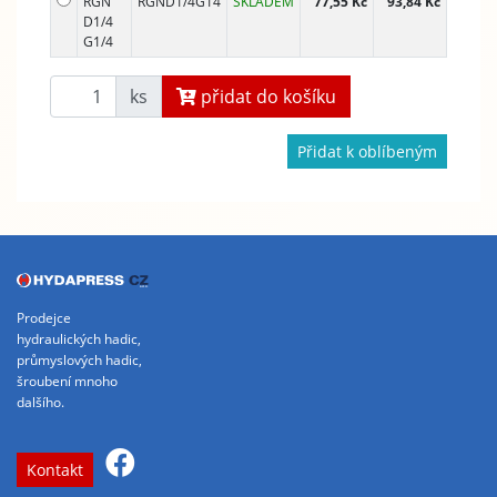
RGN
RGND1/4G14
SKLADEM
77,55 Kč
93,84 Kč
D1/4
G1/4
ks
přidat do košíku
Přidat k oblíbeným
Prodejce
hydraulických hadic,
průmyslových hadic,
šroubení mnoho
dalšího.
Kontakt