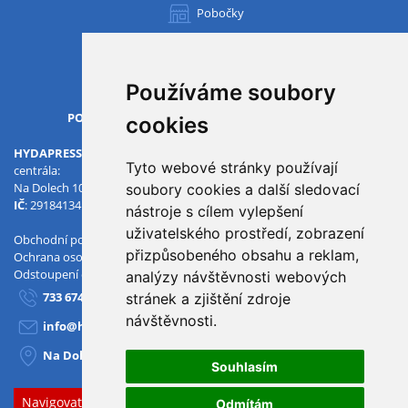
Pobočky
Všechny pobočky
Používáme soubory
OTVÍRACÍ DOBA
PO-PÁ
07.00 - 15.30
cookies
HYDAPRESS CZ s.r.o.
Tyto webové stránky používají
centrála:
Na Dolech 109 586 01 Jihlava
soubory cookies a další sledovací
IČ
: 29184134
DIČ
: CZ29184134
nástroje s cílem vylepšení
uživatelského prostředí, zobrazení
Obchodní podmínky
přizpůsobeného obsahu a reklam,
Ochrana osobních údajů
Odstoupení od smlouvy
analýzy návštěvnosti webových
733 674 293
stránek a zjištění zdroje
návštěvnosti.
info@hydapress.cz
Na Dolech 109, Jihlava
Souhlasím
Navigovat sem
Odmítám