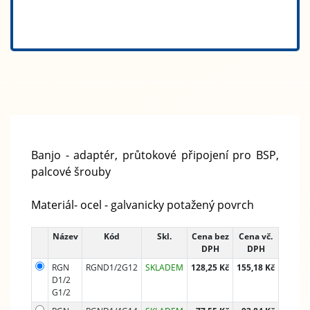
Banjo - adaptér, průtokové připojení pro BSP,
palcové šrouby
Materiál- ocel - galvanicky potažený povrch
Název
Kód
Skl.
Cena bez
Cena vč.
DPH
DPH
RGN
RGND1/2G12
SKLADEM
128,25 Kč
155,18 Kč
D1/2
G1/2