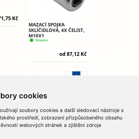
71,75 Kč
MAZACÍ SPOJKA
SKLÍČIDLOVÁ, 4X ČELIST,
M10X1
od 87,12 Kč
«
1
»
bory cookies
733 674 293
info@hydapress.cz
užívají soubory cookies a další sledovací nástroje s
elského prostředí, zobrazení přizpůsobeného obsahu
Na Dolech 109, Jihlava
těvnosti webových stránek a zjištění zdroje
Navigovat sem