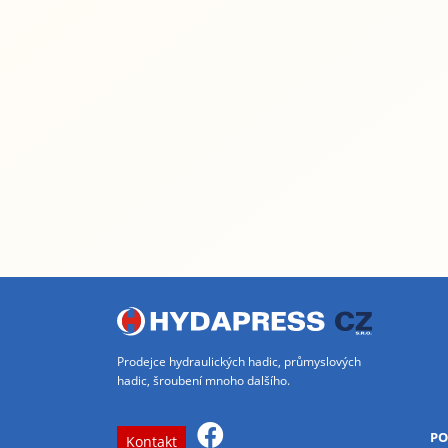
Prodejce hydraulických hadic, průmyslových
hadic, šroubení mnoho dalšího.
PO
Kontakt