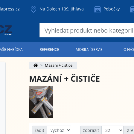
apress.cz
Na Dolech 109, Jihlava
Pobočky
AŠE NABÍDKA
REFERENCE
MOBILNÍ SERVIS
O NÁ
Mazání + čističe
MAZÁNÍ + ČISTIČE
řadit
zobrazit
z 9