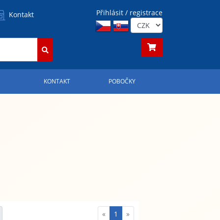
Přihlásit / registrace
Kontakt
S
KONTAKT
POBOČKY
«
1
»