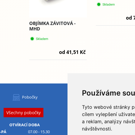
od 
OBJÍMKA ZÁVITOVÁ -
MHD
od 41,51 Kč
Používáme sou
HYDAPRESS CZ s.r.o.
Pobočky
centrála:
Tyto webové stránky po
Na Dolech 109 586 01 Jihlava
Všechny pobočky
IČ
: 29184134
DIČ
: CZ29184134
cílem vylepšení uživat
a reklam, analýzy návš
Obchodní podmínky
OTVÍRACÍ DOBA
návštěvnosti.
Ochrana osobních údajů
-PÁ
07.00 - 15.30