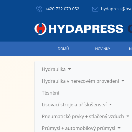
+420 722 079 052
hydapress@hyd
DOMŮ
NOVINKY
N
Hydraulika
Hydraulika v nerezovém provedení
Těsnění
Lisovací stroje a příslušenství
Pneumatické prvky + stlačený vzduch
Průmysl + automobilový průmysl