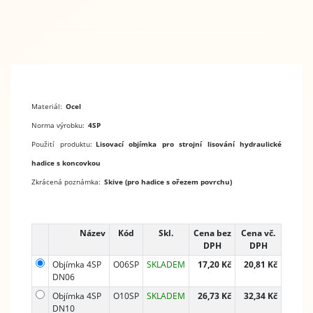
Materiál:
Ocel
Norma výrobku:
4SP
Použití produktu:
Lisovací objímka pro strojní lisování hydraulické
hadice s koncovkou
Zkrácená poznámka:
Skive (pro hadice s ořezem povrchu)
Název
Kód
Skl.
Cena bez
Cena vč.
DPH
DPH
Objímka 4SP
O06SP
SKLADEM
17,20 Kč
20,81 Kč
DN06
Objímka 4SP
O10SP
SKLADEM
26,73 Kč
32,34 Kč
DN10