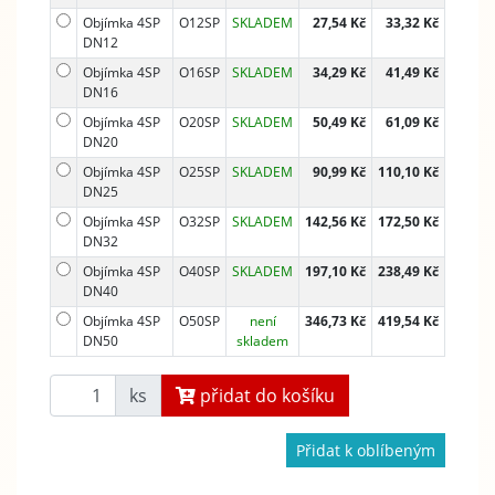
Objímka 4SP
O12SP
SKLADEM
27,54 Kč
33,32 Kč
DN12
Objímka 4SP
O16SP
SKLADEM
34,29 Kč
41,49 Kč
DN16
Objímka 4SP
O20SP
SKLADEM
50,49 Kč
61,09 Kč
DN20
Objímka 4SP
O25SP
SKLADEM
90,99 Kč
110,10 Kč
DN25
Objímka 4SP
O32SP
SKLADEM
142,56 Kč
172,50 Kč
DN32
Objímka 4SP
O40SP
SKLADEM
197,10 Kč
238,49 Kč
DN40
Objímka 4SP
O50SP
není
346,73 Kč
419,54 Kč
DN50
skladem
ks
přidat do košíku
Přidat k oblíbeným