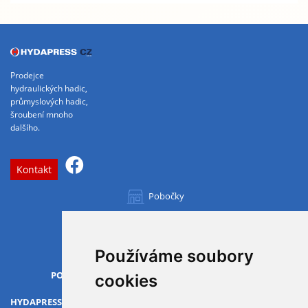
Prodejce
hydraulických hadic,
průmyslových hadic,
šroubení mnoho
dalšího.
Kontakt
Pobočky
Všechny pobočky
Používáme soubory
OTVÍRACÍ DOBA
PO-PÁ
07.00 - 15.30
cookies
HYDAPRESS CZ s.r.o.