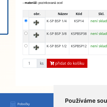
- materiál:
pozinkovaná ocel
obr.
Název
Kód
Skl.
K-SP BSP 1/4
KSP14
není skla
K-SP BSP 3/8
KSPBSP38
není skla
K-SP BSP 1/2
KSPBSP12
není skla
ks
přidat do košíku
Používáme sou
HYDAPRESS CZ s.r.o.
Pobočky