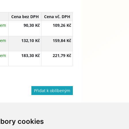
Cena bez DPH
Cena vč. DPH
dem
90,30 Kč
109,26 Kč
dem
132,10 Kč
159,84 Kč
dem
183,30 Kč
221,79 Kč
Přidat k oblíbeným
bory cookies
733 674 293