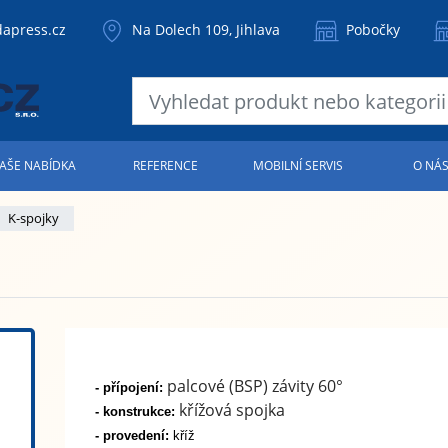
apress.cz
Na Dolech 109, Jihlava
Pobočky
AŠE NABÍDKA
REFERENCE
MOBILNÍ SERVIS
O NÁ
K-spojky
palcové (BSP) závity 60°
- přípojení:
křížová spojka
- konstrukce:
- provedení:
kříž