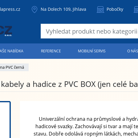
apress.cz
Na Dolech 109, Jihlava
Pobočky
AŠE NABÍDKA
REFERENCE
MOBILNÍ SERVIS
O NÁ
lina PVC černá
kabely a hadice z PVC BOX (jen celé ba
Univerzální ochrana na průmyslové a hydra
hadicové svazky. Zachovávají si tvar a mají 
stavu. Dobře odolává ropným látkách, mech