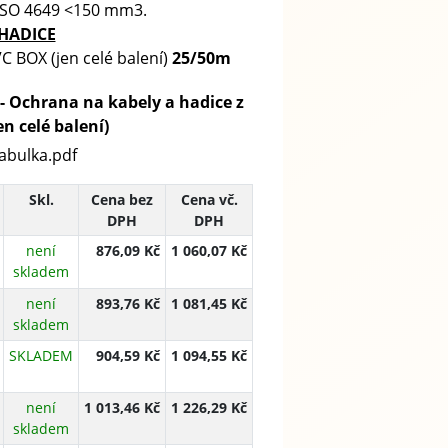
 ISO 4649 <150 mm3.
 HADICE
C BOX (jen celé balení)
25/50m
- Ochrana na kabely a hadice z
n celé balení)
abulka.pdf
Skl.
Cena bez
Cena vč.
DPH
DPH
není
876,09 Kč
1 060,07 Kč
skladem
není
893,76 Kč
1 081,45 Kč
skladem
SKLADEM
904,59 Kč
1 094,55 Kč
není
1 013,46 Kč
1 226,29 Kč
skladem