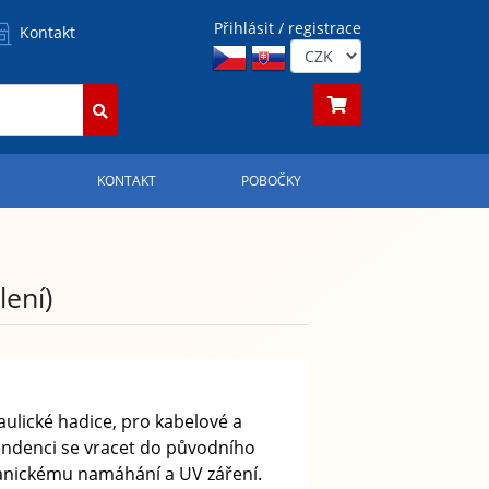
Přihlásit / registrace
Kontakt
S
KONTAKT
POBOČKY
lení)
ulické hadice, pro kabelové a
tendenci se vracet do původního
anickému namáhání a UV záření.