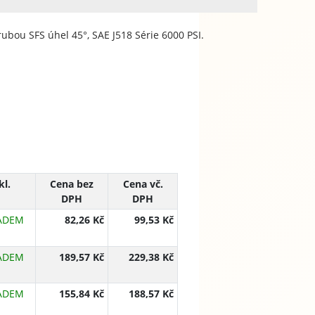
rubou SFS úhel 45°, SAE J518 Série 6000 PSI.
kl.
Cena bez
Cena vč.
DPH
DPH
ADEM
82,26 Kč
99,53 Kč
ADEM
189,57 Kč
229,38 Kč
ADEM
155,84 Kč
188,57 Kč