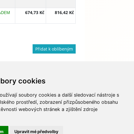
ADEM
674,73 Kč
816,42 Kč
Přidat k oblíbeným
bory cookies
733 674 293
info@hydapress.cz
užívají soubory cookies a další sledovací nástroje s
elského prostředí, zobrazení přizpůsobeného obsahu
Na Dolech 109, Jihlava
těvnosti webových stránek a zjištění zdroje
Navigovat sem
ám
Upravit mé předvolby