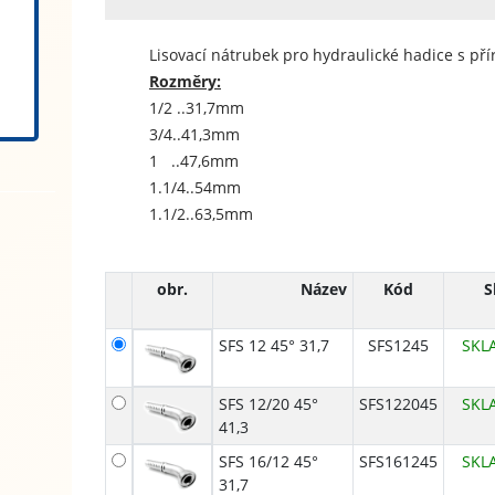
Lisovací nátrubek pro hydraulické hadice s pří
Rozměry:
1/2 ..31,7mm
3/4..41,3mm
1 ..47,6mm
1.1/4..54mm
1.1/2..63,5mm
obr.
Název
Kód
S
SFS 12 45° 31,7
SFS1245
SKL
SFS 12/20 45°
SFS122045
SKL
41,3
SFS 16/12 45°
SFS161245
SKL
31,7