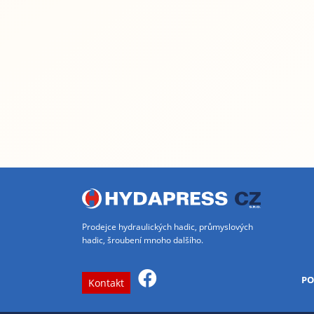
Prodejce hydraulických hadic, průmyslových
hadic, šroubení mnoho dalšího.
PO
Kontakt