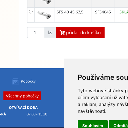
SFS 40 45 63,5
SFS4045
SKL
ks
přidat do košíku
Používáme sou
HYDAPRESS CZ s.r.o.
Pobočky
centrála:
Tyto webové stránky po
Na Dolech 109 586 01 Jihlava
Všechny pobočky
IČ
: 29184134
DIČ
: CZ29184134
cílem vylepšení uživat
a reklam, analýzy návš
Obchodní podmínky
OTVÍRACÍ DOBA
návštěvnosti.
Ochrana osobních údajů
-PÁ
07.00 - 15.30
Odstoupení od smlouvy
Souhlasím
Odmít