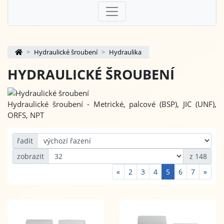
Hydraulické šroubení
Hydraulika
HYDRAULICKÉ ŠROUBENÍ
Hydraulické šroubení - Metrické, palcové (BSP), JIC (UNF),
ORFS, NPT
řadit
zobrazit
z 148
«
2
3
4
5
6
7
»