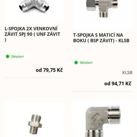
L-SPOJKA 2X VENKOVNÍ
ZÁVIT SPJ 90 ( UNF ZÁVIT
T-SPOJKA S MATICÍ NA
)
BOKU ( BSP ZÁVIT) - KLSB
od 79,75 Kč
KLSB
od 94,71 Kč