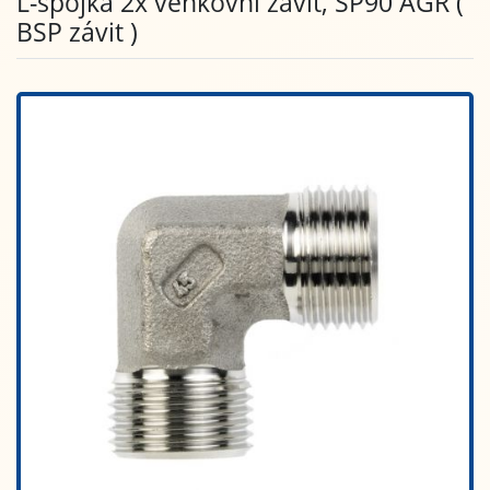
L-spojka 2x venkovní závit, SP90 AGR (
BSP závit )