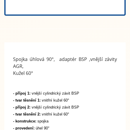
Spojka úhlová 90°, adaptér BSP ,vnější závity
AGR,
Kužel 60°
- přípoj 1:
vnější cylindrický závit BSP
- tvar těsnění 1:
vnitřní kužel 60°
- přípoj 2:
vnější cylindrický závit BSP
- tvar těsnění 2:
vnitřní kužel 60°
- konstrukce:
spojka
- provedení:
úhel 90°