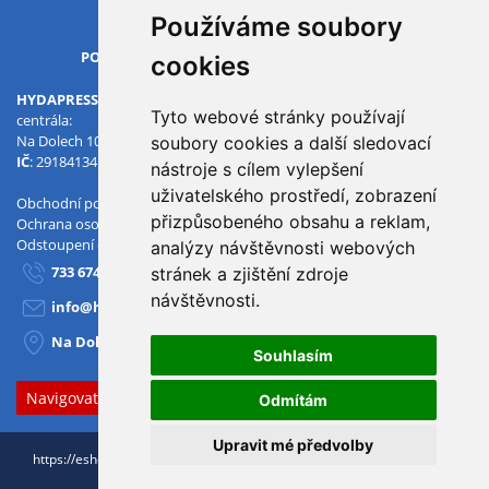
Používáme soubory
OTVÍRACÍ DOBA
PO-PÁ
07.00 - 15.30
cookies
HYDAPRESS CZ s.r.o.
Tyto webové stránky používají
centrála:
Na Dolech 109 586 01 Jihlava
soubory cookies a další sledovací
IČ
: 29184134
DIČ
: CZ29184134
nástroje s cílem vylepšení
uživatelského prostředí, zobrazení
Obchodní podmínky
přizpůsobeného obsahu a reklam,
Ochrana osobních údajů
Odstoupení od smlouvy
analýzy návštěvnosti webových
733 674 293
stránek a zjištění zdroje
návštěvnosti.
info@hydapress.cz
Na Dolech 109, Jihlava
Souhlasím
Navigovat sem
Odmítám
Upravit mé předvolby
https://eshop.hydapress.cz © 2026
Nakreslili:
HOX.red
+ realizace
3Nicom