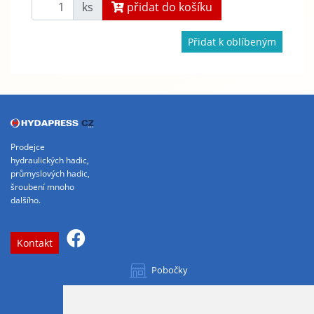
ks
přidat do košíku
Přidat k oblíbeným
Prodejce
hydraulických hadic,
průmyslových hadic,
šroubení mnoho
dalšího.
Kontakt
Pobočky
Všechny pobočky