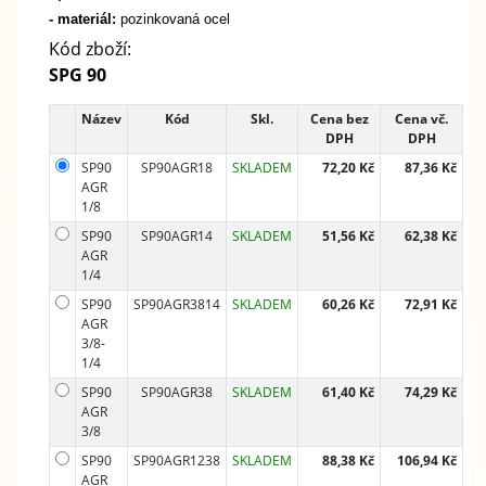
- materiál:
pozinkovaná ocel
Kód zboží:
SPG 90
Název
Kód
Skl.
Cena bez
Cena vč.
DPH
DPH
SP90
SP90AGR18
SKLADEM
72,20 Kč
87,36 Kč
AGR
1/8
SP90
SP90AGR14
SKLADEM
51,56 Kč
62,38 Kč
AGR
1/4
SP90
SP90AGR3814
SKLADEM
60,26 Kč
72,91 Kč
AGR
3/8-
1/4
SP90
SP90AGR38
SKLADEM
61,40 Kč
74,29 Kč
AGR
3/8
SP90
SP90AGR1238
SKLADEM
88,38 Kč
106,94 Kč
AGR