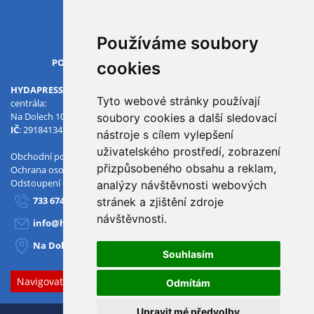
Všechny pobočky
Používáme soubory
OTVÍRACÍ DOBA
PO-PÁ
07.00 - 15.30
cookies
HYDAPRESS CZ s.r.o.
Tyto webové stránky používají
centrála:
Na Dolech 109 586 01 Jihlava
soubory cookies a další sledovací
IČ
: 29184134
DIČ
: CZ29184134
nástroje s cílem vylepšení
uživatelského prostředí, zobrazení
Obchodní podmínky
přizpůsobeného obsahu a reklam,
Ochrana osobních údajů
Odstoupení od smlouvy
analýzy návštěvnosti webových
733 674 293
stránek a zjištění zdroje
návštěvnosti.
info@hydapress.cz
Na Dolech 109, Jihlava
Souhlasím
Navigovat sem
Odmítám
Upravit mé předvolby