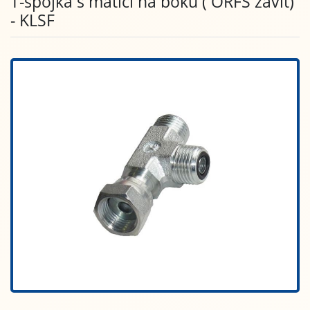
T-spojka s maticí na boku ( ORFS závit)
- KLSF