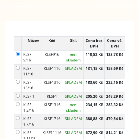
Název
Kód
Skl.
Cena bez
Cena vč.
DPH
DPH
KLSF
KLSF916
není
110,52 Kč
133,73 Kč
9/16
skladem
KLSF
KLSF1116
SKLADEM
131,15 Kč
158,69 Kč
11/16
KLSF
KLSF1316
SKLADEM
183,60 Kč
222,16 Kč
13/16
KLSF 1
KLSF1
SKLADEM
205,20 Kč
248,29 Kč
KLSF
KLSF1316
není
234,15 Kč
283,32 Kč
1.3/16
skladem
KLSF
KLSF1716
SKLADEM
388,88 Kč
470,54 Kč
1.7/16
KLSF
KLSF11116
SKLADEM
672,90 Kč
814,21 Kč
1.11/16