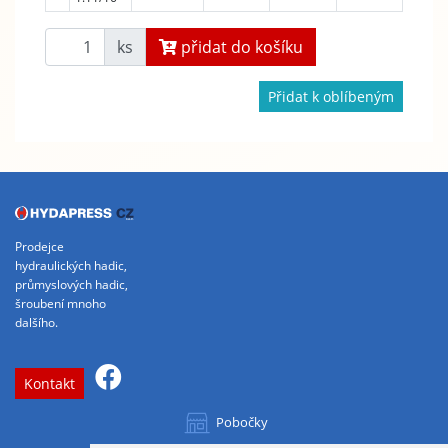
ks
přidat do košíku
Přidat k oblíbeným
Prodejce
hydraulických hadic,
průmyslových hadic,
šroubení mnoho
dalšího.
Kontakt
Pobočky