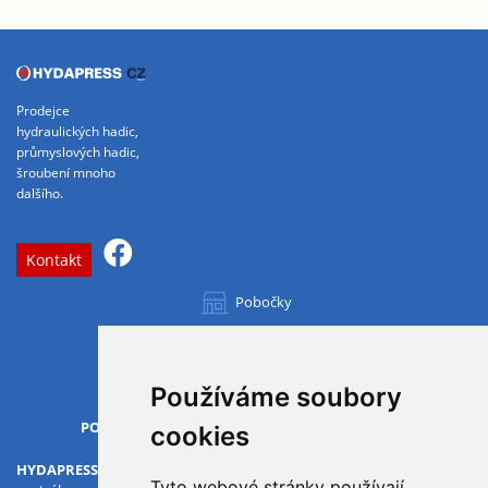
Prodejce
hydraulických hadic,
průmyslových hadic,
šroubení mnoho
dalšího.
Kontakt
Pobočky
Všechny pobočky
Používáme soubory
OTVÍRACÍ DOBA
PO-PÁ
07.00 - 15.30
cookies
HYDAPRESS CZ s.r.o.
Tyto webové stránky používají