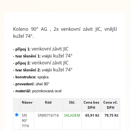
Koleno 90° AG , 2x venkovní závit JIC, vnější
kužel 74°.
venkovní závit JIC
- přípoj 1:
kužel 74°
- tvar těsnění 1:
vnější
venkovní závit JIC
- přípoj 2:
kužel 74°
- tvar těsnění 2:
vnější
- konstrukce:
spojka
- provedení:
úhel 90°
- materiál:
pozinkovaná ocel
Název
Kód
Skl.
Cena bez
Cena vč.
DPH
DPH
SPJ
SPJ90716716
SKLADEM
65,91 Kč
79,75 Kč
90°
7/16