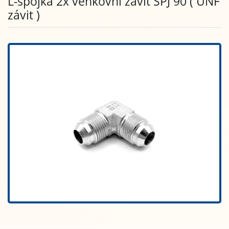
L-spojka 2x venkovní závit SPJ 90 ( UNF
závit )