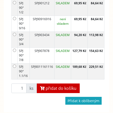
SPJ
SPJ901212
SKLADEM
69,95 Kč
84,64 Kč
90°
1/2
SPJ
SPJ90916916
není
69,95 Kč
84,64 Kč
90°
skladem
9/16
SPJ
SPJ903434
SKLADEM
94,20 Kč
113,98 Kč
90°
3/4
SPJ
SPJ907878
SKLADEM
127,79 Kč
154,63 Kč
90°
7/8
SPJ
SPJ9011161116
SKLADEM
189,68 Kč
229,51 Kč
90°
1.1/16
ks
přidat do košíku
Přidat k oblíbeným